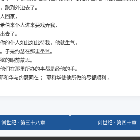
，跑到外边去了。
人回家，
希伯来仆人进来要戏弄我，
出去了。
你的仆人如此如此待我，他就生气，
。于是约瑟在那里坐监。
狱的眼前蒙恩。
他们在那里所办的事都是经他的手。
耶和华与约瑟同在 ； 耶和华使他所做的尽都顺利 。
创世纪 · 第三十八章
创世纪 · 第四十章