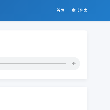
首页
章节列表