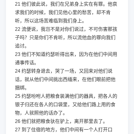
21
他们彼此说，我们在兄弟身上实在有罪。他哀
求我们的时候，我们见他心里的愁苦，却不肯
听，所以这场苦难临到我们身上。
22
流便说，我岂不是对你们说过，不可伤害那孩
子吗？只是你们不肯听，所以流他血的罪向我们
追讨。
23
他们不知道约瑟听得出来，因为在他们中间用
通事传话。
24
约瑟转身退去，哭了一场，又回来对他们说
话，就从他们中间挑出西缅来，在他们眼前把他
捆绑。
25
约瑟吩咐人把粮食装满他们的器具，把各人的
银子归还在各人的口袋里，又给他们路上用的食
物，人就照他的话办了。
26
他们就把粮食驮在驴上，离开那里去了。
27
到了住宿的地方，他们中间有一个人打开口