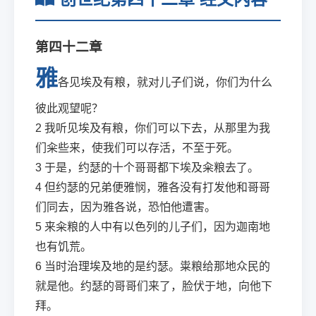
第四十二章
雅
各见埃及有粮，就对儿子们说，你们为什么
彼此观望呢？
2
我听见埃及有粮，你们可以下去，从那里为我
们籴些来，使我们可以存活，不至于死。
3
于是，约瑟的十个哥哥都下埃及籴粮去了。
4
但约瑟的兄弟便雅悯，雅各没有打发他和哥哥
们同去，因为雅各说，恐怕他遭害。
5
来籴粮的人中有以色列的儿子们，因为迦南地
也有饥荒。
6
当时治理埃及地的是约瑟。粜粮给那地众民的
就是他。约瑟的哥哥们来了，脸伏于地，向他下
拜。