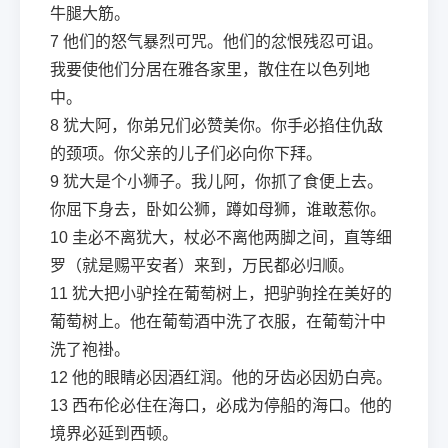
牛腿大筋。
7
他们的怒气暴烈可咒。他们的忿恨残忍可诅。
我要使他们分居在雅各家里，散住在以色列地
中。
8
犹大阿，你弟兄们必赞美你。你手必掐住仇敌
的颈项。你父亲的儿子们必向你下拜。
9
犹大是个小狮子。我儿阿，你抓了食便上去。
你屈下身去，卧如公狮，蹲如母狮，谁敢惹你。
10
圭必不离犹大，杖必不离他两脚之间，直等细
罗（就是赐平安者）来到，万民都必归顺。
11
犹大把小驴拴在葡萄树上，把驴驹拴在美好的
葡萄树上。他在葡萄酒中洗了衣服，在葡萄汁中
洗了袍褂。
12
他的眼睛必因酒红润。他的牙齿必因奶白亮。
13
西布伦必住在海口，必成为停船的海口。他的
境界必延到西顿。