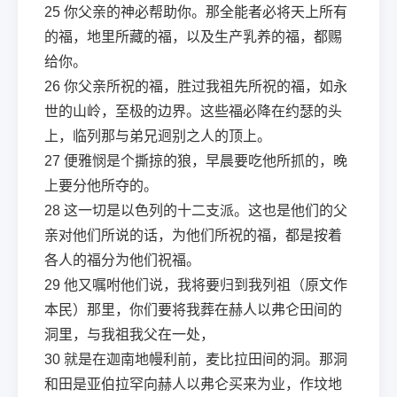
25
你父亲的神必帮助你。那全能者必将天上所有
的福，地里所藏的福，以及生产乳养的福，都赐
给你。
26
你父亲所祝的福，胜过我祖先所祝的福，如永
世的山岭，至极的边界。这些福必降在约瑟的头
上，临列那与弟兄迥别之人的顶上。
27
便雅悯是个撕掠的狼，早晨要吃他所抓的，晚
上要分他所夺的。
28
这一切是以色列的十二支派。这也是他们的父
亲对他们所说的话，为他们所祝的福，都是按着
各人的福分为他们祝福。
29
他又嘱咐他们说，我将要归到我列祖（原文作
本民）那里，你们要将我葬在赫人以弗仑田间的
洞里，与我祖我父在一处，
30
就是在迦南地幔利前，麦比拉田间的洞。那洞
和田是亚伯拉罕向赫人以弗仑买来为业，作坟地