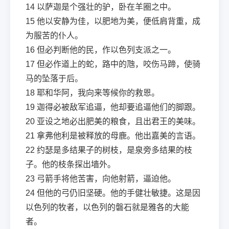
14
以萨迦是个强壮的驴，卧在羊圈之中。
15
他以安静为佳，以肥地为美，便低肩背重，成
为服苦的仆人。
16
但必判断他的民，作以色列支派之一。
17
但必作道上的蛇，路中的虺，咬伤马蹄，使骑
马的坠落于后。
18
耶和华阿，我向来等候你的救恩。
19
迦得必被敌军追逼，他却要追逼他们的脚跟。
20
亚设之地必出肥美的粮食，且出君王的美味。
21
拿弗他利是被释放的母鹿。他出嘉美的言语。
22
约瑟是多结果子的树枝，是泉旁多结果的枝
子。他的枝条探出墙外。
23
弓箭手将他苦害，向他射箭，逼迫他。
24
但他的弓仍旧坚硬。他的手健壮敏捷。这是因
以色列的牧者，以色列的磐石就是雅各的大能
者。