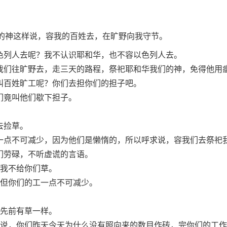
的神这样说，容我的百姓去，在旷野向我守节。
色列人去呢？我不认识耶和华，也不容以色列人去。
我们往旷野去，走三天的路程，祭祀耶和华我们的神，免得他用
叫百姓旷工呢？你们去担你们的担子吧。
们竟叫他们歇下担子。
去捡草。
一点不可减少，因为他们是懒惰的，所以呼求说，容我们去祭祀
们劳碌，不听虚谎的言语。
我不给你们草。
但你们的工一点不可减少。
先前有草一样。
说，你们昨天今天为什么没有照向来的数目作砖，完你们的工作