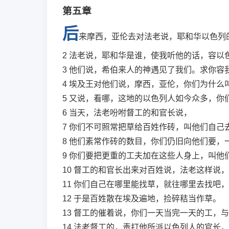
第五章
后
来摩西，亚伦去对法老说，耶和华以色列
2
法老说，耶和华是谁，使我听他的话，容以
3
他们说，希伯来人的神遇见了我们。求你容
4
埃及王对他们说，摩西，亚伦，你们为什么
5
又说，看哪，这地的以色列人如今众多，你
6
当天，法老吩咐督工的和官长说，
7
你们不可照常把草给百姓作砖，叫他们自己
8
他们素常作砖的数目，你们仍旧向他们要，
9
你们要把更重的工夫加在这些人身上，叫他
10
督工的和官长出来对百姓说，法老这样说，
11
你们自己在哪里能找草，就往哪里去找吧，
12
于是百姓散在埃及遍地，捡碎秸当作草。
13
督工的催着说，你们一天当完一天的工，与
14
法老督工的，责打他所派以色列人的官长，