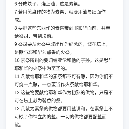
6
分成块子，浇上油，这是素祭。
7
若用煎盘作的物为素祭，就要用油与细面作
成。
8
要把这些东西作的素祭带到耶和华面前，并奉
给祭司，带到坛前。
9
祭司要从素祭中取出作为纪念的，烧在坛上，
是献与耶和华为馨香的火祭。
10
素祭所剩的要归给亚伦和他的子孙。这是献与
耶和华的火祭中为至圣的。
11
凡献给耶和华的素祭都不可有酵，因为你们不
可烧一点酵，一点蜜当作火祭献给耶和华。
12
这些物要献给耶和华作为初熟的供物，只是不
可在坛上献为馨香的祭。
13
凡献为素祭的供物都要用盐调和，在素祭上不
可缺了你神立约的盐。一切的供物都要配盐而
献。