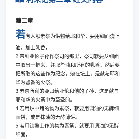
第二章
若
有人献素祭为供物给耶和华，要用细面浇上
油，加上乳香，
2
带到亚伦子孙作祭司的那里，祭司就要从细面
中取出一把来，并取些油和所有的乳香，然后要
把所取的这些作为纪念，烧在坛上，是献与耶和
华为馨香的火祭。
3
素祭所剩的要归给亚伦和他的子孙，这是献与
耶和华的火祭中为至圣的。
4
若用炉中烤的物为素祭，就要用调油的无酵细
面饼，或是抹油的无酵薄饼。
5
若用铁鏊上作的物为素祭，就要用调油的无酵
细面，