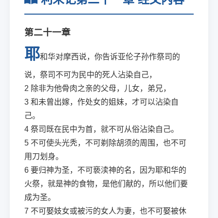
第二十一章
耶
和华对摩西说，你告诉亚伦子孙作祭司的
说，祭司不可为民中的死人沾染自己，
2
除非为他骨肉之亲的父母，儿女，弟兄，
3
和未曾出嫁，作处女的姐妹，才可以沾染自
己。
4
祭司既在民中为首，就不可从俗沾染自己。
5
不可使头光秃，不可剃除胡须的周围，也不可
用刀划身。
6
要归神为圣，不可亵渎神的名，因为耶和华的
火祭，就是神的食物，是他们献的，所以他们要
成为圣。
7
不可娶妓女或被污的女人为妻，也不可娶被休