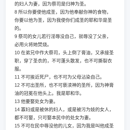
的妇人为妻，因为祭司是归神为圣。
8
所以你要使他成圣，因为他奉献你神的食物，
你要以他为圣，因为我使你们成圣的耶和华是圣
的。
9
祭司的女儿若行淫辱没自己，就辱没了父亲，
必用火将她焚烧。
10
在弟兄中作大祭司，头上倒了膏油，又承接圣
职，穿了圣衣的，不可蓬头散发，也不可撕裂衣
服。
11
不可挨近死尸，也不可为父母沾染自己。
12
不可出圣所，也不可亵渎神的圣所，因为神膏
油的冠冕在他头上。我是耶和华。
13
他要娶处女为妻。
14
寡妇或是被休的妇人，或是被污为妓的女人，
都不可娶，只可娶本民中的处女为妻。
15
不可在民中辱没他的儿女，因为我是叫他成圣