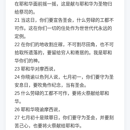
在耶和华面前摇一摇，这是献与耶和华为圣物归
给祭司的。
21
当这日，你们要宣告圣会，什么劳碌的工都不
可作。这在你们一切的住处作为世世代代永远的
定例。
22
在你们的地收割庄稼，不可割尽田角，也不可
拾取所遗落的，要留给穷人和寄居的。我是耶和
华你们的神。
23
耶和华对摩西说，
24
你晓谕以色列人说，七月初一，你们要守为圣
安息日，要吹角作纪念，当有圣会。
25
什么劳碌的工都不可作，要将火祭献给耶和
华。
26
耶和华晓谕摩西说，
27
七月初十是赎罪日，你们要守为圣会，并要刻
苦己心，也要将火祭献给耶和华。