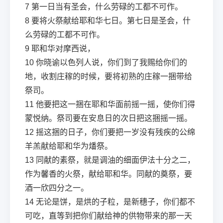
7
第一日当有圣会，什么劳碌的工都不可作。
8
要将火祭献给耶和华七日。第七日是圣会，什
么劳碌的工都不可作。
9
耶和华对摩西说，
10
你晓谕以色列人说，你们到了我赐给你们的
地，收割庄稼的时候，要将初熟的庄稼一捆带给
祭司。
11
他要把这一捆在耶和华面前摇一摇，使你们得
蒙悦纳。祭司要在安息日的次日把这捆摇一摇。
12
摇这捆的日子，你们要把一岁没有残疾的公绵
羊羔献给耶和华为燔祭。
13
同献的素祭，就是调油的细面伊法十分之二，
作为馨香的火祭，献给耶和华。同献的奠祭，要
酒一欣四分之一。
14
无论是饼，是烘的子粒，是新穗子，你们都不
可吃，直等到把你们献给神的供物带来的那一天