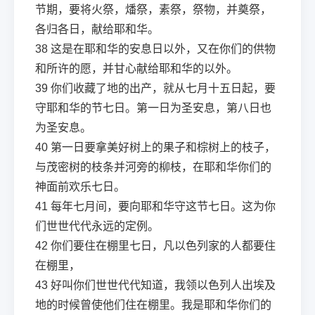
节期，要将火祭，燔祭，素祭，祭物，并奠祭，
各归各日，献给耶和华。
38
这是在耶和华的安息日以外，又在你们的供物
和所许的愿，并甘心献给耶和华的以外。
39
你们收藏了地的出产，就从七月十五日起，要
守耶和华的节七日。第一日为圣安息，第八日也
为圣安息。
40
第一日要拿美好树上的果子和棕树上的枝子，
与茂密树的枝条并河旁的柳枝，在耶和华你们的
神面前欢乐七日。
41
每年七月间，要向耶和华守这节七日。这为你
们世世代代永远的定例。
42
你们要住在棚里七日，凡以色列家的人都要住
在棚里，
43
好叫你们世世代代知道，我领以色列人出埃及
地的时候曾使他们住在棚里。我是耶和华你们的