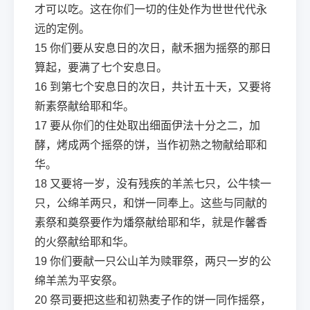
才可以吃。这在你们一切的住处作为世世代代永
远的定例。
15
你们要从安息日的次日，献禾捆为摇祭的那日
算起，要满了七个安息日。
16
到第七个安息日的次日，共计五十天，又要将
新素祭献给耶和华。
17
要从你们的住处取出细面伊法十分之二，加
酵，烤成两个摇祭的饼，当作初熟之物献给耶和
华。
18
又要将一岁，没有残疾的羊羔七只，公牛犊一
只，公绵羊两只，和饼一同奉上。这些与同献的
素祭和奠祭要作为燔祭献给耶和华，就是作馨香
的火祭献给耶和华。
19
你们要献一只公山羊为赎罪祭，两只一岁的公
绵羊羔为平安祭。
20
祭司要把这些和初熟麦子作的饼一同作摇祭，