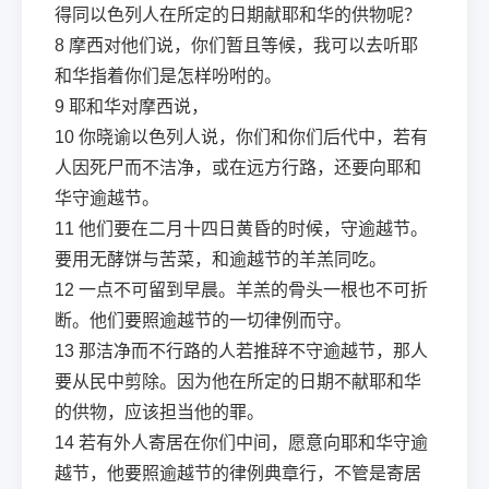
得同以色列人在所定的日期献耶和华的供物呢？
8
摩西对他们说，你们暂且等候，我可以去听耶
和华指着你们是怎样吩咐的。
9
耶和华对摩西说，
10
你晓谕以色列人说，你们和你们后代中，若有
人因死尸而不洁净，或在远方行路，还要向耶和
华守逾越节。
11
他们要在二月十四日黄昏的时候，守逾越节。
要用无酵饼与苦菜，和逾越节的羊羔同吃。
12
一点不可留到早晨。羊羔的骨头一根也不可折
断。他们要照逾越节的一切律例而守。
13
那洁净而不行路的人若推辞不守逾越节，那人
要从民中剪除。因为他在所定的日期不献耶和华
的供物，应该担当他的罪。
14
若有外人寄居在你们中间，愿意向耶和华守逾
越节，他要照逾越节的律例典章行，不管是寄居