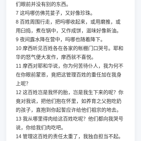
们眼前并没有别的东西。
7
这吗哪仿佛芫荽子，又好像珍珠。
8
百姓周围行走，把吗哪收起来，或用磨推，或
用臼捣，煮在锅中，又作成饼，滋味好像新油。
9
夜间露水降在营中，吗哪也随着降下。
10
摩西听见百姓各在各家的帐棚门口哭号。耶和
华的怒气便大发作，摩西就不喜悦。
11
摩西对耶和华说，你为何苦待仆人，我为何不
在你眼前蒙恩，竟把这管理百姓的重任加在我身
上呢？
12
这百姓岂是我怀的胎，岂是我生下来的呢？你
竟对我说，把他们抱在怀里，如养育之父抱吃奶
的孩子，直抱到你起誓应许给他们祖宗的地去。
13
我从哪里得肉给这百姓吃呢？他们都向我哭号
说，你给我们肉吃吧。
14
管理这百姓的责任太重了，我独自担当不起。