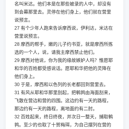
名叫米达。他们本是在那些被录的人中，却没有
到会幕那里去。灵停在他们身上，他们就在营里
说预言。
27
有个少年人跑来告诉摩西说，伊利达，米达在
营里说预言。
28
摩西的帮手，嫩的儿子约书亚，就是摩西所拣
选的一个人，说，请我主摩西禁止他们。
29
摩西对他说，你为我的缘故嫉妒人吗？惟愿耶
和华的百姓都受感说话。愿耶和华把他的灵降在
他们身上。
30
于是，摩西和以色列的长老都回到营里去。
31
有风从耶和华那里刮起，把鹌鹑由海面刮来，
飞散在营边和营的四围。这边约有一天的路程，
那边约有一天的路程，离地面约有二肘。
32
百姓起来，终日终夜，并次日一整天，捕取鹌
鹑。至少的也取了十贺梅珥，为自己摆列在营的