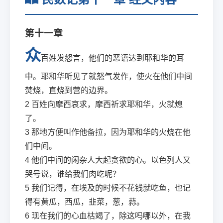
第十一章
众
百姓发怨言，他们的恶语达到耶和华的耳
中。耶和华听见了就怒气发作，使火在他们中间
焚烧，直烧到营的边界。
2
百姓向摩西哀求，摩西祈求耶和华，火就熄
了。
3
那地方便叫作他备拉，因为耶和华的火烧在他
们中间。
4
他们中间的闲杂人大起贪欲的心。以色列人又
哭号说，谁给我们肉吃呢？
5
我们记得，在埃及的时候不花钱就吃鱼，也记
得有黄瓜，西瓜，韭菜，葱，蒜。
6
现在我们的心血枯竭了，除这吗哪以外，在我