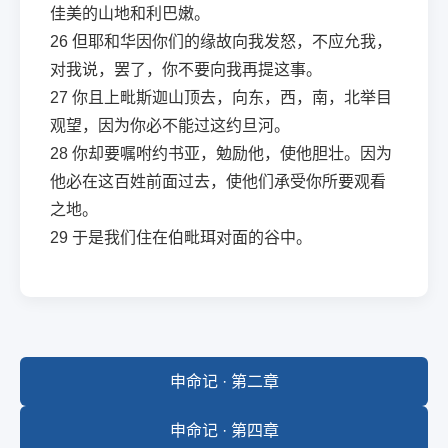
佳美的山地和利巴嫩。
26
但耶和华因你们的缘故向我发怒，不应允我，
对我说，罢了，你不要向我再提这事。
27
你且上毗斯迦山顶去，向东，西，南，北举目
观望，因为你必不能过这约旦河。
28
你却要嘱咐约书亚，勉励他，使他胆壮。因为
他必在这百姓前面过去，使他们承受你所要观看
之地。
29
于是我们住在伯毗珥对面的谷中。
申命记 · 第二章
申命记 · 第四章