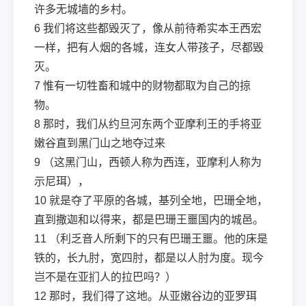
许多无城墙的乡村。
6
我们将这些都毁灭了，像从前待希实本王西宏
一样，把有人烟的各城，连女人带孩子，尽都毁
灭。
7
惟有一切牲畜和城中的财物都取为自己的掠
物。
8
那时，我们从约旦河东两个亚摩利王的手将亚
嫩谷直到黑门山之地夺过来
9
（这黑门山，西顿人称为西连，亚摩利人称为
示尼珥），
10
就是夺了平原的各城，基列全地，巴珊全地，
直到撒迦和以得来，都是巴珊王噩国内的城邑。
11
（利乏音人所剩下的只有巴珊王噩。他的床是
铁的，长九肘，宽四肘，都是以人肘为度。现今
岂不是在亚扪人的拉巴吗？）
12
那时，我们得了这地。从亚嫩谷边的亚罗珥