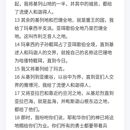
起，我将基列山地的一半，并其中的城邑，都给
了流便人和迦得人。
13
其余的基列地和巴珊全地，就是噩王的国，我
给了玛拿西半支派。亚珥歌伯全地乃是巴珊全
地。这叫作利乏音人之地。
14
玛拿西的子孙睚珥占了亚珥歌伯全境，直到基
述人和玛迦人的交界，就按自己的名称这巴珊地
为哈倭特睚珥，直到今日。
15
我又将基列给了玛吉。
16
从基列到亚嫩谷，以谷中为界，直到亚扪人交
界的雅博河，我给了流便人和迦得人，
17
又将亚拉巴和靠近约旦河之地，从基尼烈直到
亚拉巴海，就是盐海，并毗斯迦山根东边之地，
都给了他们。
18
那时，我吩咐你们说，耶和华你们的神已将这
地赐给你们为业。你们所有的勇士都要带着兵