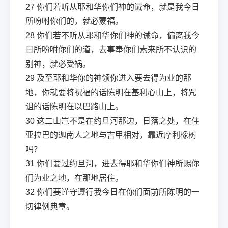
27
你们若听从耶和华你们神的诫命，就是我今日
所吩咐你们的，就必蒙福。
28
你们若不听从耶和华你们神的诫命，偏离我今
日所吩咐你们的道，去事奉你们素来所不认识的
别神，就必受祸。
29
及至耶和华你的神领你进入要去得为业的那
地，你就要将祝福的话陈明在基利心山上，将咒
诅的话陈明在以巴路山上。
30
这二山岂不是在约旦河那边，日落之处，在住
亚拉巴的迦南人之地与吉甲相对，靠近摩利橡树
吗？
31
你们要过约旦河，进去得耶和华你们神所赐你
们为业之地，在那地居住。
32
你们要谨守遵行我今日在你们面前所陈明的一
切律例典章。