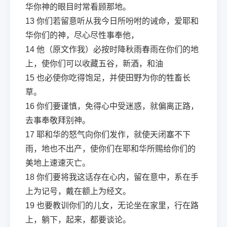
华你神的眼目时常看顾那地。
13
你们若留意听从我今日所吩咐的诫命，爱耶和
华你们的神，尽心尽性事奉他，
14
他（原文作我）必按时降秋雨春雨在你们的地
上，使你们可以收藏五谷，新酒，和油
15
也必使你吃得饱足，并使田野为你的牲畜长
草。
16
你们要谨慎，免得心中受迷惑，就偏离正路，
去事奉敬拜别神。
17
耶和华的怒气向你们发作，就使天闭塞不下
雨，地也不出产，使你们在耶和华所赐给你们的
美地上速速灭亡。
18
你们要将我这话存在心内，留在意中，系在手
上为记号，戴在额上为经文。
19
也要教训你们的儿女，无论坐在家里，行在路
上，躺下，起来，都要谈论。