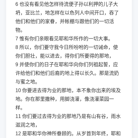
6
也没有看见他怎样待流便子孙以利押的儿子大
坍，亚比兰，地怎样在以色列人中间开口，吞了
他们和他们的家眷，并帐棚与跟他们的一切活
物。
7
惟有你们亲眼看见耶和华所作的一切大事。
8
所以，你们要守我今日所吩咐的一切诫命，使
你们胆壮，能以进去，得你们所要得的那地，
9
并使你们的日子在耶和华向你们列祖起誓，应
许给他们和他们后裔的地上得以长久。那是流奶
与蜜之地。
10
你要进去得为业的那地，本不象你出来的埃及
地。你在那里撒种，用脚浇灌，像浇灌菜园一
样。
11
你们要过去得为业的那地乃是有山有谷，雨水
滋润之地，
12
是耶和华你神所眷顾的。从岁首到年终，耶和