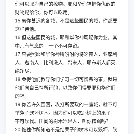
你可以取为自己的掠物。耶和华你神把你仇敌的
财物赐给你，你可以吃用。
15
离你甚远的各城，不是这些国民的城，你都要
这样待他。
16
但这些国民的城，耶和华你神既赐你为业，其
中凡有气息的，一个不可存留。
17
只要照耶和华你神所吩咐的将这赫人，亚摩利
人，迦南人，比利洗人，希未人，耶布斯人都灭
绝净尽，
18
免得他们教导你们学习一切可憎恶的事，就是
他们向自己神所行的，以致你们得罪耶和华你们
的神。
19
你若许久围困，攻打所要取的一座城，就不可
举斧子砍坏树木。因为你可以吃那树上的果子，
不可砍伐。田间的树木岂是人，叫你糟蹋吗？
20
惟独你所知道不是结果子的树木可以毁坏，砍