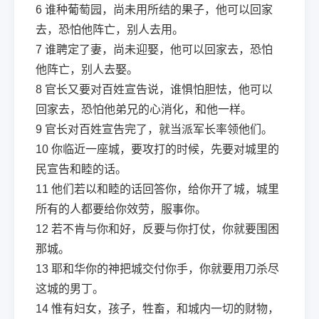
6
谁种葡萄园，尚未用所结的果子，他可以回家
去，恐怕他阵亡，别人去用。
7
谁聘定了妻，尚未迎娶，他可以回家去，恐怕
他阵亡，别人去娶。
8
官长又要对百姓宣告说，谁惧怕胆怯，他可以
回家去，恐怕他弟兄的心消化，和他一样。
9
官长对百姓宣告完了，就当派军长率领他们。
10
你临近一座城，要攻打的时候，先要对城里的
民宣告和睦的话。
11
他们若以和睦的话回答你，给你开了城，城里
所有的人都要给你效劳，服事你。
12
若不肯与你和好，反要与你打仗，你就要围困
那城。
13
耶和华你的神把城交付你手，你就要用刀杀尽
这城的男丁。
14
惟有妇女，孩子，牲畜，和城内一切的财物，