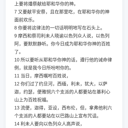
上要将燔祭献给耶和华你的神。
7
又要献平安祭，且在那里吃，在耶和华你的神
面前欢乐。
8
你要将这律法的一切话明明地写在石头上。
9
摩西和祭司利未人晓谕以色列众人说，以色列
阿，要默默静听。你今日成为耶和华你神的百姓
了。
10
所以要听从耶和华你神的话，遵行他的诫命律
例，就是我今日所吩咐你的。
11
当日，摩西嘱咐百姓说，
12
你们过了约旦河，西缅，利未，犹大，以萨
迦，约瑟，便雅悯六个支派的人都要站在基利心
山上为百姓祝福。
13
流便，迦得，亚设，西布伦，但，拿弗他利六
个支派的人都要站在以巴路山上宣布咒诅。
14
利未人要向以色列众人高声说，