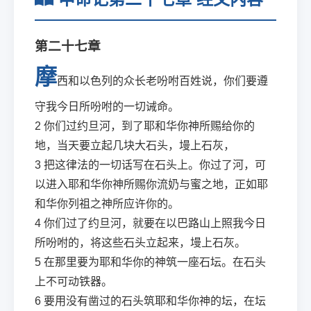
第二十七章
摩
西和以色列的众长老吩咐百姓说，你们要遵
守我今日所吩咐的一切诫命。
2
你们过约旦河，到了耶和华你神所赐给你的
地，当天要立起几块大石头，墁上石灰，
3
把这律法的一切话写在石头上。你过了河，可
以进入耶和华你神所赐你流奶与蜜之地，正如耶
和华你列祖之神所应许你的。
4
你们过了约旦河，就要在以巴路山上照我今日
所吩咐的，将这些石头立起来，墁上石灰。
5
在那里要为耶和华你的神筑一座石坛。在石头
上不可动铁器。
6
要用没有凿过的石头筑耶和华你神的坛，在坛