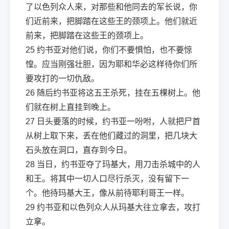
了以色列众人来，对那些和他同去的军长说，你
们近前来，把脚踏在这些王的颈项上。他们就近
前来，把脚踏在这些王的颈项上。
25
约书亚对他们说，你们不要惧怕，也不要惊
惶。应当刚强壮胆，因为耶和华必这样待你们所
要攻打的一切仇敌。
26
随后约书亚将这五王杀死，挂在五棵树上。他
们就在树上直挂到晚上。
27
日头要落的时候，约书亚一吩咐，人就把尸首
从树上取下来，丢在他们藏过的洞里，把几块大
石头放在洞口，直存到今日。
28
当日，约书亚夺了玛基大，用刀击杀城中的人
和王。将其中一切人口尽行杀灭，没有留下一
个。他待玛基大王，像从前待耶利哥王一样。
29
约书亚和以色列众人从玛基大往立拿去，攻打
立拿。