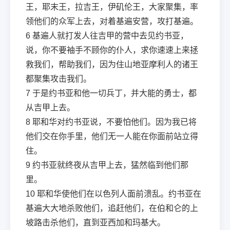
王，耶末王，拉吉王，伊矶伦王，大家聚集，率
领他们的众军上去，对着基遍安营，攻打基遍。
6
基遍人就打发人往吉甲的营中去见约书亚，
说，你不要袖手不顾你的仆人，求你速速上来拯
救我们，帮助我们，因为住山地亚摩利人的诸王
都聚集攻击我们。
7
于是约书亚和他一切兵丁，并大能的勇士，都
从吉甲上去。
8
耶和华对约书亚说，不要怕他们。因为我已将
他们交在你手里，他们无一人能在你面前站立得
住。
9
约书亚就终夜从吉甲上去，猛然临到他们那
里。
10
耶和华使他们在以色列人面前溃乱。约书亚在
基遍大大地杀败他们，追赶他们，在伯和仑的上
坡路击杀他们，直到亚西加和玛基大。