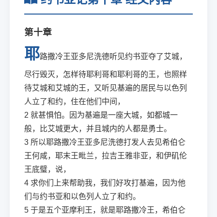
第十章
耶
路撒冷王亚多尼洗德听见约书亚夺了艾城，
尽行毁灭，怎样待耶利哥和耶利哥的王，也照样
待艾城和艾城的王，又听见基遍的居民与以色列
人立了和约，住在他们中间，
2
就甚惧怕。因为基遍是一座大城，如都城一
般，比艾城更大，并且城内的人都是勇士。
3
所以耶路撒冷王亚多尼洗德打发人去见希伯仑
王何咸，耶末王毗兰，拉吉王雅非亚，和伊矶伦
王底璧，说，
4
求你们上来帮助我，我们好攻打基遍，因为他
们与约书亚和以色列人立了和约。
5
于是五个亚摩利王，就是耶路撒冷王，希伯仑