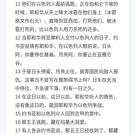
11
他们在以色列人面前逃跑，正在伯和仑下坡的
时候，耶和华从天上降大冰雹在他们身上（冰雹
原文作石头），直降到亚西加，打死他们。被冰
雹打死的，比以色列人用刀杀死的还多。
12
当耶和华将亚摩利人交付以色列人的日子，约
书亚就祷告耶和华，在以色列人眼前说，日头
阿，你要停在基遍。月亮阿，你要止在亚雅仑
谷。
13
于是日头停留，月亮止住，直等国民向敌人报
仇。这事岂不是写在雅煞珥书上吗？日头在天当
中停住，不急速下落，约有一日之久。
14
在这日以前，这日以后，耶和华听人的祷告，
没有像这日的，是因耶和华为以色列争战。
15
约书亚和以色列众人回到吉甲的营中。
16
那五王逃跑，藏在玛基大洞里。
17
有人告诉约书亚说，那五王已经找到了，都藏