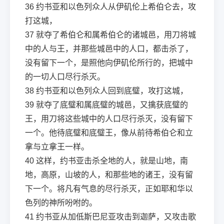
36
约书亚和以色列众人从伊矶伦上希伯仑去，攻
打这城，
37
就夺了希伯仑和属希伯仑的诸城邑，用刀将城
中的人与王，并那些城邑中的人口，都击杀了，
没有留下一个，是照他向伊矶伦所行的，把城中
的一切人口尽行杀灭。
38
约书亚和以色列众人回到底璧，攻打这城，
39
就夺了底璧和属底璧的城邑，又擒获底璧的
王，用刀将这些城中的人口尽行杀灭，没有留下
一个。他待底璧和底璧王，像从前待希伯仑和立
拿与立拿王一样。
40
这样，约书亚击杀全地的人，就是山地，南
地，高原，山坡的人，和那些地的诸王，没有留
下一个。将凡有气息的尽行杀灭，正如耶和华以
色列的神所吩咐的。
41
约书亚从加低斯巴尼亚攻击到迦萨，又攻击歌