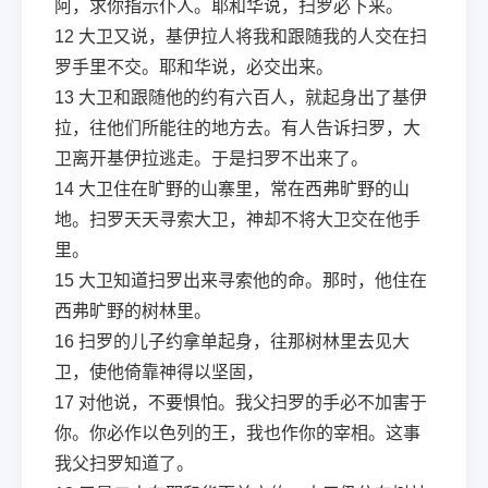
阿，求你指示仆人。耶和华说，扫罗必下来。
12
大卫又说，基伊拉人将我和跟随我的人交在扫
罗手里不交。耶和华说，必交出来。
13
大卫和跟随他的约有六百人，就起身出了基伊
拉，往他们所能往的地方去。有人告诉扫罗，大
卫离开基伊拉逃走。于是扫罗不出来了。
14
大卫住在旷野的山寨里，常在西弗旷野的山
地。扫罗天天寻索大卫，神却不将大卫交在他手
里。
15
大卫知道扫罗出来寻索他的命。那时，他住在
西弗旷野的树林里。
16
扫罗的儿子约拿单起身，往那树林里去见大
卫，使他倚靠神得以坚固，
17
对他说，不要惧怕。我父扫罗的手必不加害于
你。你必作以色列的王，我也作你的宰相。这事
我父扫罗知道了。