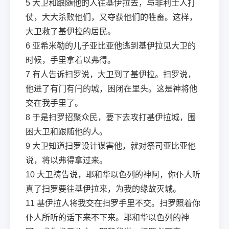
5
大卫和跟随他的人往基伊拉去，与非利士人打
仗，大大杀败他们，又夺获他们的牲畜。这样，
大卫救了基伊拉的居民。
6
亚希米勒的儿子亚比亚他逃到基伊拉见大卫的
时候，手里拿着以弗得。
7
有人告诉扫罗说，大卫到了基伊拉。扫罗说，
他进了有门有闩的城，困闭在里头。这是神将他
交在我手里了。
8
于是扫罗招聚众民，要下去攻打基伊拉城，围
困大卫和跟随他的人。
9
大卫知道扫罗设计谋害他，就对祭司亚比亚他
说，将以弗得拿过来。
10
大卫祷告说，耶和华以色列的神阿，你仆人听
真了扫罗要往基伊拉来，为我的缘故灭城。
11
基伊拉人将我交在扫罗手里不交。扫罗照着你
仆人所听的话下来不下来。耶和华以色列的神