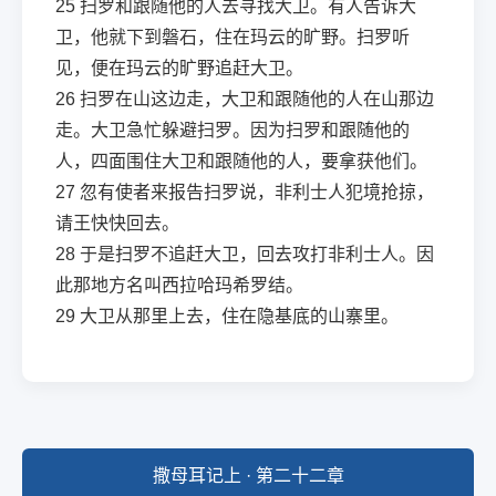
25
扫罗和跟随他的人去寻找大卫。有人告诉大
卫，他就下到磐石，住在玛云的旷野。扫罗听
见，便在玛云的旷野追赶大卫。
26
扫罗在山这边走，大卫和跟随他的人在山那边
走。大卫急忙躲避扫罗。因为扫罗和跟随他的
人，四面围住大卫和跟随他的人，要拿获他们。
27
忽有使者来报告扫罗说，非利士人犯境抢掠，
请王快快回去。
28
于是扫罗不追赶大卫，回去攻打非利士人。因
此那地方名叫西拉哈玛希罗结。
29
大卫从那里上去，住在隐基底的山寨里。
撒母耳记上 · 第二十二章