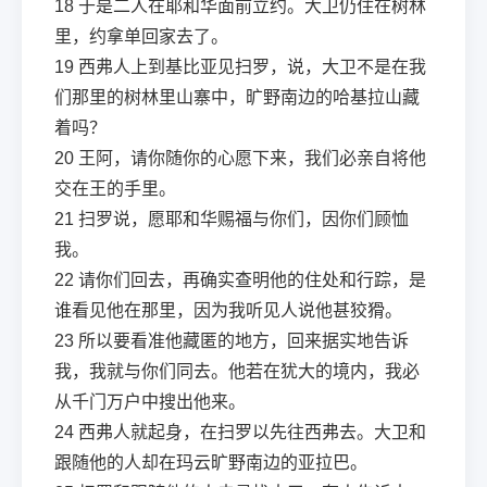
18
于是二人在耶和华面前立约。大卫仍住在树林
里，约拿单回家去了。
19
西弗人上到基比亚见扫罗，说，大卫不是在我
们那里的树林里山寨中，旷野南边的哈基拉山藏
着吗？
20
王阿，请你随你的心愿下来，我们必亲自将他
交在王的手里。
21
扫罗说，愿耶和华赐福与你们，因你们顾恤
我。
22
请你们回去，再确实查明他的住处和行踪，是
谁看见他在那里，因为我听见人说他甚狡猾。
23
所以要看准他藏匿的地方，回来据实地告诉
我，我就与你们同去。他若在犹大的境内，我必
从千门万户中搜出他来。
24
西弗人就起身，在扫罗以先往西弗去。大卫和
跟随他的人却在玛云旷野南边的亚拉巴。