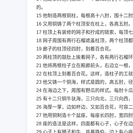
的。
15
他制造两根铜柱，每根高十八肘，围十二肘
16
又用铜铸了两个柱顶安在柱上，各高五肘。
17
柱顶上有装修的网子和拧成的链索，每顶七
18
网子周围有两行石榴遮盖柱顶，两个柱顶都
19
廊子的柱顶径四肘，刻着百合花。
20
两柱顶的鼓肚上挨着网子，各有两行石榴环
21
他将两根柱子立在殿廊前头，右边立一根，
22
在柱顶上刻着百合花。这样，造柱子的工就
23
他又铸一个铜海，样式是圆的，高五肘，径
24
在海边之下，周围有野瓜的样式。每肘十瓜
25
有十二只铜牛驮海，三只向北，三只向西，
26
海厚一掌，边如杯边，又如百合花，可容二
27
他用铜制造十个盆座，每座长四肘，宽四肘
28
座的造法是这样，四面都有心子，心子在边
29
心子上有狮子和牛，并基路伯。边上有小座