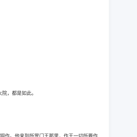
。
大院，都是如此。
铜作。他来到所罗门王那里，作王一切所要作