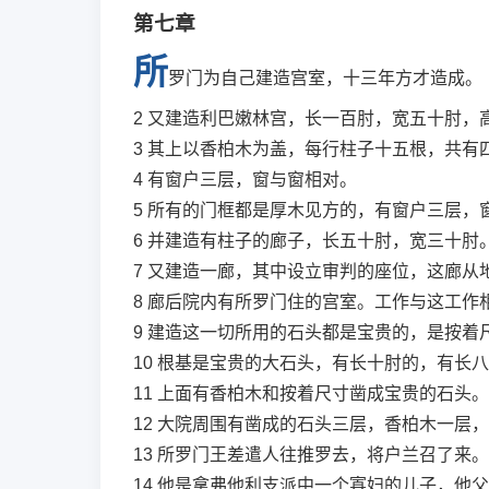
第七章
所
罗门为自己建造宫室，十三年方才造成。
2
又建造利巴嫩林宫，长一百肘，宽五十肘，
3
其上以香柏木为盖，每行柱子十五根，共有
4
有窗户三层，窗与窗相对。
5
所有的门框都是厚木见方的，有窗户三层，
6
并建造有柱子的廊子，长五十肘，宽三十肘
7
又建造一廊，其中设立审判的座位，这廊从
8
廊后院内有所罗门住的宫室。工作与这工作
9
建造这一切所用的石头都是宝贵的，是按着
10
根基是宝贵的大石头，有长十肘的，有长八
11
上面有香柏木和按着尺寸凿成宝贵的石头。
12
大院周围有凿成的石头三层，香柏木一层，
13
所罗门王差遣人往推罗去，将户兰召了来。
14
他是拿弗他利支派中一个寡妇的儿子，他父