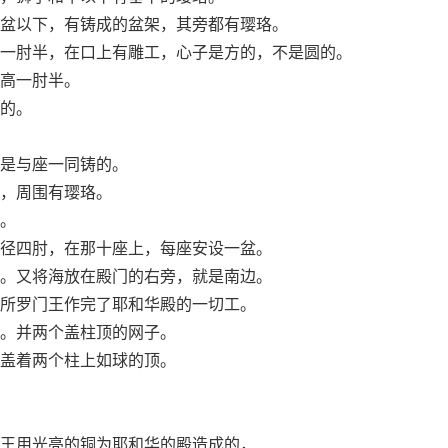
盆以下，有铸成的盆架，其旁都有璎珞。
一肘半，在口上有雕工，心子是方的，不是圆的。
高一肘半。
的。
是与座一同铸的。
，周围有璎珞。
。
径四肘，在那十座上，每座安设一盆。
。又将海放在殿门的右旁，就是南边。
所罗门王作完了耶和华殿的一切工。
。并两个盖柱顶的网子。
盖着两个柱上如球的顶。
王用光亮的铜为耶和华的殿造成的，