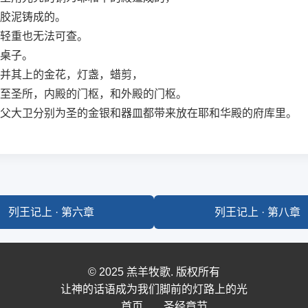
胶泥铸成的。
轻重也无法可查。
桌子。
并其上的金花，灯盏，蜡剪，
至圣所，内殿的门枢，和外殿的门枢。
父大卫分别为圣的金银和器皿都带来放在耶和华殿的府库里。
列王记上 · 第六章
列王记上 · 第八章
© 2025 羔羊牧歌. 版权所有
让神的话语成为我们脚前的灯路上的光
首页
圣经章节