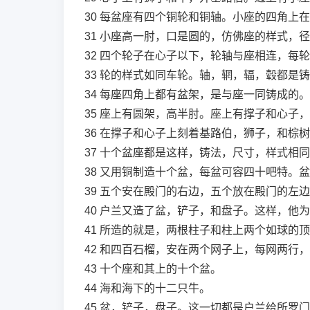
30
每盆座有四个铜轮和铜轴。小座的四角上在
31
小座高一肘，口是圆的，仿佛座的样式，径
32
四个轮子在心子以下，轮轴与座相连，每轮
33
轮的样式如同车轮。轴，辋，辐，毂都是铸
34
每座四角上都有盆架，是与座一同铸成的。
35
座上有圆架，高半肘。座上有撑子和心子，
36
在撑子和心子上刻着基路伯，狮子，和棕树
37
十个盆座都是这样，铸法，尺寸，样式相同
38
又用铜制造十个盆，每盆可容四十吧特。盆
39
五个安在殿门的右边，五个放在殿门的左边
40
户兰又造了盆，铲子，和盘子。这样，他为
41
所造的就是，两根柱子和柱上两个如球的顶
42
和四百石榴，安在两个网子上，每网两行，
43
十个座和其上的十个盆。
44
海和海下的十二只牛。
45
盆，铲子，盘子。这一切都是户兰给所罗门