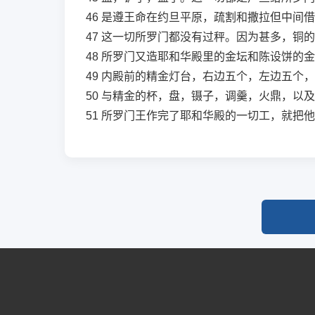
46
是遵王命在约旦平原，疏割和撒拉但中间借
47
这一切所罗门都没有过秤。因为甚多，铜的
48
所罗门又造耶和华殿里的金坛和陈设饼的金
49
内殿前的精金灯台，右边五个，左边五个，
50
与精金的杯，盘，镊子，调羹，火鼎，以及
51
所罗门王作完了耶和华殿的一切工，就把他