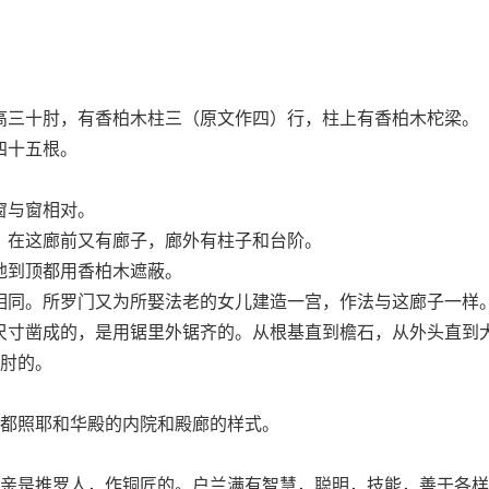
高三十肘，有香柏木柱三（原文作四）行，柱上有香柏木柁梁。
四十五根。
窗与窗相对。
。在这廊前又有廊子，廊外有柱子和台阶。
地到顶都用香柏木遮蔽。
相同。所罗门又为所娶法老的女儿建造一宫，作法与这廊子一样
尺寸凿成的，是用锯里外锯齐的。从根基直到檐石，从外头直到
肘的。
都照耶和华殿的内院和殿廊的样式。
亲是推罗人，作铜匠的。户兰满有智慧，聪明，技能，善于各样