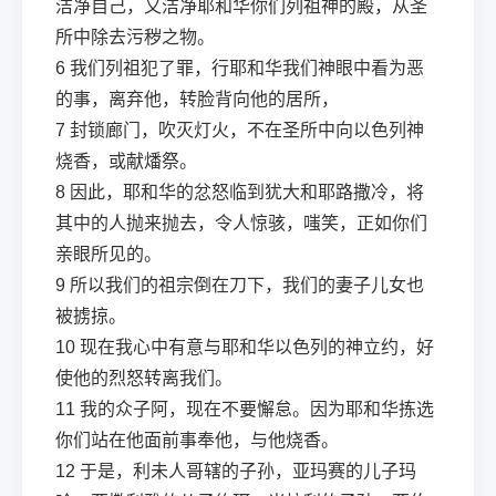
洁净自己，又洁净耶和华你们列祖神的殿，从圣
所中除去污秽之物。
6
我们列祖犯了罪，行耶和华我们神眼中看为恶
的事，离弃他，转脸背向他的居所，
7
封锁廊门，吹灭灯火，不在圣所中向以色列神
烧香，或献燔祭。
8
因此，耶和华的忿怒临到犹大和耶路撒冷，将
其中的人抛来抛去，令人惊骇，嗤笑，正如你们
亲眼所见的。
9
所以我们的祖宗倒在刀下，我们的妻子儿女也
被掳掠。
10
现在我心中有意与耶和华以色列的神立约，好
使他的烈怒转离我们。
11
我的众子阿，现在不要懈怠。因为耶和华拣选
你们站在他面前事奉他，与他烧香。
12
于是，利未人哥辖的子孙，亚玛赛的儿子玛