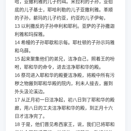
哈，亚撒利雅的儿子约珥。米拉利的子孙，亚伯
底的儿子基士，耶哈利勒的儿子亚撒利雅。革顺
的子孙，薪玛的儿子约亚，约亚的儿子伊甸，
13
以利撒反的子孙申利和耶利。亚萨的子孙撒迦
利雅和玛探雅。
14
希幔的子孙耶歇和示每。耶杜顿的子孙示玛雅
和乌薛。
15
起来聚集他们的弟兄，洁净自己，照着王的吩
咐，耶和华的命令，进去洁净耶和华的殿。
16
祭司进入耶和华的殿要洁净殿，将殿中所有污
秽之物搬到耶和华殿的院内，利未人接去，搬到
外头汲沦溪边。
17
从正月初一日洁净起，初八日到了耶和华的殿
廊，用八日的工夫洁净耶和华的殿，到正月十六
日才洁净完了。
18
于是，他们晋见希西家王，说，我们已将耶和