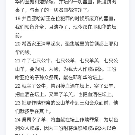
华的全殿和燔祭坛，并坛的一切器皿，陈设饼的
桌子，与桌子的一切器皿都洁净了。
19
并且亚哈斯王在位犯罪的时候所废弃的器皿，
我们预备齐全，且洁净了，现今都在耶和华的坛
前。
20
希西家王清早起来，聚集城里的首领都上耶和
华的殿。
21
牵了七只公牛，七只公羊，七只羊羔，七只公
山羊，要为国，为殿，为犹大人作赎罪祭。王吩
咐亚伦的子孙众祭司，献在耶和华的坛上，
22
就宰了公牛，祭司接血洒在坛上，宰了公羊，
把血洒在坛上，又宰了羊羔，也把血洒在坛上。
23
把那作赎罪祭的公山羊牵到王和会众面前，他
们就按手在其上。
24
祭司宰了羊，将血献在坛上作赎罪祭，为以色
列众人赎罪，因为王吩咐将燔祭和赎罪祭为以色