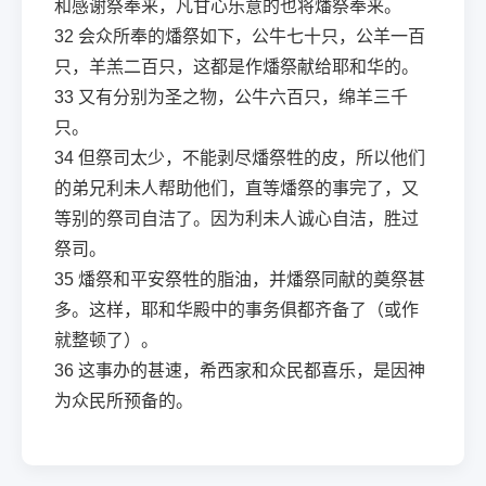
和感谢祭奉来，凡甘心乐意的也将燔祭奉来。
32
会众所奉的燔祭如下，公牛七十只，公羊一百
只，羊羔二百只，这都是作燔祭献给耶和华的。
33
又有分别为圣之物，公牛六百只，绵羊三千
只。
34
但祭司太少，不能剥尽燔祭牲的皮，所以他们
的弟兄利未人帮助他们，直等燔祭的事完了，又
等别的祭司自洁了。因为利未人诚心自洁，胜过
祭司。
35
燔祭和平安祭牲的脂油，并燔祭同献的奠祭甚
多。这样，耶和华殿中的事务俱都齐备了（或作
就整顿了）。
36
这事办的甚速，希西家和众民都喜乐，是因神
为众民所预备的。