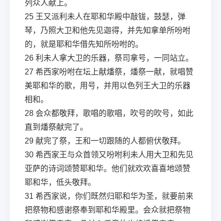
列众人献上。
25
王又派利未人在耶和华殿中敲钹，鼓瑟，弹
琴，乃照大卫和他先见迦得，并先知拿单所吩咐
的，就是耶和华借先知所吩咐的。
26
利未人拿大卫的乐器，祭司拿号，一同站立。
27
希西家吩咐在坛上献燔祭，燔祭一献，就唱赞
美耶和华的歌，用号，并用以色列王大卫的乐器
相和。
28
会众都敬拜，歌唱的歌唱，吹号的吹号，如此
直到燔祭献完了。
29
献完了祭，王和一切跟随的人都俯伏敬拜。
30
希西家王与众首领又吩咐利未人用大卫和先见
亚萨的诗词颂赞耶和华。他们就欢欢喜喜地颂赞
耶和华，低头敬拜。
31
希西家说，你们既然归耶和华为圣，就要前来
把祭物和感谢祭奉到耶和华殿里。会众就把祭物