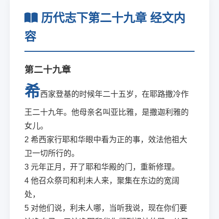
历代志下第二十九章 经文内
容
第二十九章
希
西家登基的时候年二十五岁，在耶路撒冷作
王二十九年。他母亲名叫亚比雅，是撒迦利雅的
女儿。
2
希西家行耶和华眼中看为正的事，效法他祖大
卫一切所行的。
3
元年正月，开了耶和华殿的门，重新修理。
4
他召众祭司和利未人来，聚集在东边的宽阔
处，
5
对他们说，利未人哪，当听我说，现在你们要