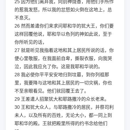
25
因为他们离弃我，向别神烧香，用他们手所作
的惹我发怒，所以我的忿怒如火倒在这地上，总
不息灭。
26
然而差遣你们来求问耶和华的犹大王，你们要
这样回覆他说，耶和华以色列的神如此说，至于
你所听见的话，
27
就是听见我指着这地和其上居民所说的话，你
便心里敬服，在我面前自卑，撕裂衣服，向我哭
泣，因此我应允了你。这是我耶和华说的。
28
我必使你平平安安地归到坟墓，到你列祖那
里，我要降与这地和其上居民的一切灾祸，你也
不至亲眼看见。他们就回覆王去了。
29
王差遣人招聚犹大和耶路撒冷的众长老来。
30
王和犹大众人，与耶路撒冷的居民，并祭司利
未人，以及所有的百姓，无论大小，都一同上到
耶和华的殿。王就把殿里所得的约书念给他们