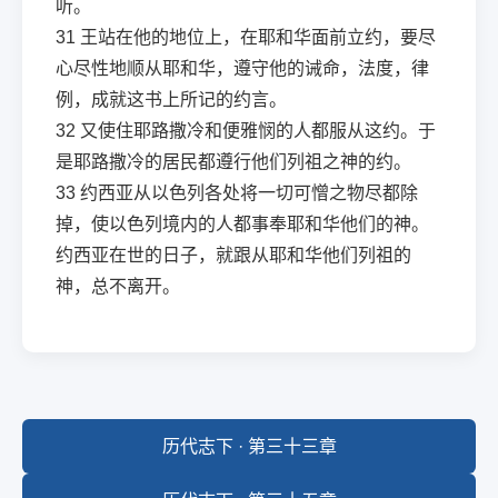
听。
31
王站在他的地位上，在耶和华面前立约，要尽
心尽性地顺从耶和华，遵守他的诫命，法度，律
例，成就这书上所记的约言。
32
又使住耶路撒冷和便雅悯的人都服从这约。于
是耶路撒冷的居民都遵行他们列祖之神的约。
33
约西亚从以色列各处将一切可憎之物尽都除
掉，使以色列境内的人都事奉耶和华他们的神。
约西亚在世的日子，就跟从耶和华他们列祖的
神，总不离开。
历代志下 · 第三十三章