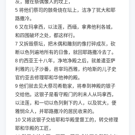
灰，撒在祭偶像人的坟上，
5
将他们祭司的骸骨烧在坛上，洁净了犹大和耶
路撒冷。
6
又在玛拿西，以法莲，西缅，拿弗他利各城，
和四围破坏之处，都这样行。
7
又拆毁祭坛，把木偶和雕刻的像打碎成灰，砍
断以色列遍地所有的日像，就回耶路撒冷去了。
8
约西亚王十八年，净地净殿之后，就差遣亚萨
利雅的儿子沙番，邑宰玛西雅，约哈斯的儿子史
官约亚去修理耶和华他神的殿。
9
他们就去见大祭司希勒家，将奉到神殿的银子
交给他。这银子是看守殿门的利未人从玛拿西，
以法莲，和一切以色列剩下的人，以及犹大，便
雅悯众人，并耶路撒冷的居民收来的。
10
又将这银子交给耶和华殿里督工的，转交修理
耶和华殿的工匠，