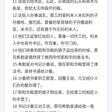
11
就是交给木匠，石匠，买凿成的石头和架木与
栋梁，修犹大王所毁坏的殿。
12
这些人办事诚实，督工的是利未人米拉利的子
孙雅哈，俄巴底。督催的是哥辖的子孙撒迦利
亚，米书兰。还有善于作乐的利未人。
13
他们又监管扛抬的人，督催一切作工的。利未
人中也有作书记，作司事，作守门的。
14
他们将奉到耶和华殿的银子运出来的时候，祭
司希勒家偶然得了摩西所传耶和华的律法书。
15
希勒家对书记沙番说，我在耶和华殿里得了律
法书。遂将书递给沙番。
16
沙番把书拿到王那里，回覆王说，凡交给仆人
们办的都办理了。
17
耶和华殿里的银子倒出来，交给督工的和匠人
的手里了。
18
书记沙番又对王说，祭司希勒家递给我一卷