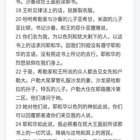
书。沙番就在王面前读那书。
19
王听见律法上的话，就撕裂衣服，
20
吩咐希勒家与沙番的儿子亚希甘，米迦的儿子
亚比顿，书记沙番，和王的臣仆亚撒雅说，
21
你们去为我，为以色列和犹大剩下的人，以这
书上的话求问耶和华。因我们列祖没有遵守耶和
华的言语，没有照这书上所记的去行，耶和华的
烈怒就倒在我们身上。
22
于是，希勒家和王所派的众人都去见女先知户
勒大。户勒大是掌管礼服沙龙的妻，沙龙是哈斯
拉的孙子，特瓦的儿子。户勒大住在耶路撒冷第
二区。他们请问于她。
23
她对他们说，耶和华以色列的神如此说，你们
可以回覆那差遣你们来见我的人说，
24
耶和华如此说，我必照着在犹大王面前所读那
书上的一切咒诅，降祸与这地和其上的居民。