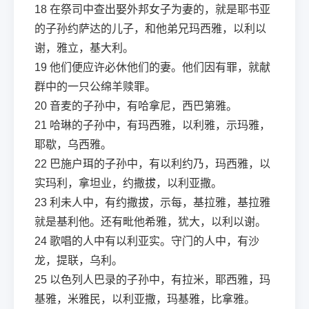
18
在祭司中查出娶外邦女子为妻的，就是耶书亚
的子孙约萨达的儿子，和他弟兄玛西雅，以利以
谢，雅立，基大利。
19
他们便应许必休他们的妻。他们因有罪，就献
群中的一只公绵羊赎罪。
20
音麦的子孙中，有哈拿尼，西巴第雅。
21
哈琳的子孙中，有玛西雅，以利雅，示玛雅，
耶歇，乌西雅。
22
巴施户珥的子孙中，有以利约乃，玛西雅，以
实玛利，拿坦业，约撒拔，以利亚撒。
23
利未人中，有约撒拔，示每，基拉雅，基拉雅
就是基利他。还有毗他希雅，犹大，以利以谢。
24
歌唱的人中有以利亚实。守门的人中，有沙
龙，提联，乌利。
25
以色列人巴录的子孙中，有拉米，耶西雅，玛
基雅，米雅民，以利亚撒，玛基雅，比拿雅。