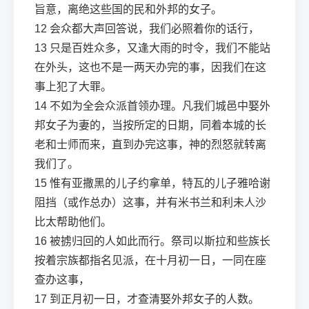
旨意，离绝这些国的民和外邦的女子。
12
会众都大声回答说，我们必照着你的话行，
13
只是百姓众多，又逢大雨的时令，我们不能站
在外头，这也不是一两天办完的事，因我们在这
事上犯了大罪。
14
不如为全会众派首领办理。凡我们城邑中娶外
邦女子为妻的，当按所定的日期，同着本城的长
老和士师而来，直到办完这事，神的烈怒就转离
我们了。
15
惟有亚撒黑的儿子约拿单，特瓦的儿子雅哈谢
阻挡（或作总办）这事，并有米书兰和利未人沙
比太帮助他们。
16
被掳归回的人如此而行。祭司以斯拉和些族长
按着宗族都指名见派，在十月初一日，一同在座
查办这事，
17
到正月初一日，才查清娶外邦女子的人数。