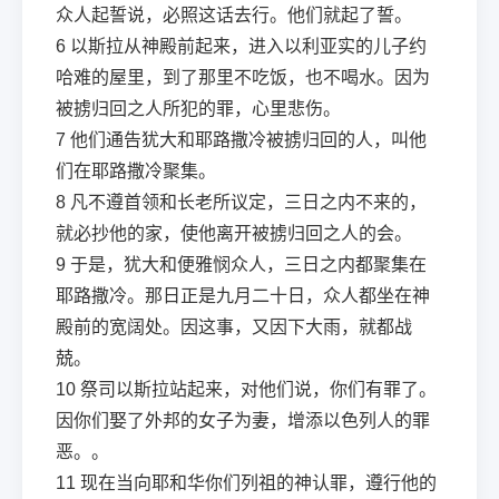
众人起誓说，必照这话去行。他们就起了誓。
6
以斯拉从神殿前起来，进入以利亚实的儿子约
哈难的屋里，到了那里不吃饭，也不喝水。因为
被掳归回之人所犯的罪，心里悲伤。
7
他们通告犹大和耶路撒冷被掳归回的人，叫他
们在耶路撒冷聚集。
8
凡不遵首领和长老所议定，三日之内不来的，
就必抄他的家，使他离开被掳归回之人的会。
9
于是，犹大和便雅悯众人，三日之内都聚集在
耶路撒冷。那日正是九月二十日，众人都坐在神
殿前的宽阔处。因这事，又因下大雨，就都战
兢。
10
祭司以斯拉站起来，对他们说，你们有罪了。
因你们娶了外邦的女子为妻，增添以色列人的罪
恶。。
11
现在当向耶和华你们列祖的神认罪，遵行他的