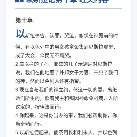
第十章
以
斯拉祷告，认罪，哭泣，俯伏在神殿前的时
候，有以色列中的男女孩童聚集到以斯拉那里，
成了大会，众民无不痛哭。
2
属以拦的子孙，耶歇的儿子示迦尼对以斯拉
说，我们在此地娶了外邦女子为妻，干犯了我们
的神，然而以色列人还有指望。
3
现在当与我们的神立约，休这一切的妻，离绝
她们所生的，照着我主和那因神命令战兢之人所
议定的，按律法而行。
4
你起来，这是你当办的事，我们必帮助你，你
当奋勉而行。
5
以斯拉便起来，使祭司长和利未人，并以色列