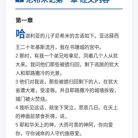
第一章
哈
迦利亚的儿子尼希米的言语如下。亚达薛西
王二十年基斯流月，我在书珊城的宫中。
2
那时，有我一个弟兄哈拿尼，同着几个人从犹
大来。我问他们那些被掳归回，剩下逃脱的犹大
人和耶路撒冷的光景。
3
他们对我说，那些被掳归回剩下的人，在犹大
省遭大难，受凌辱。并且耶路撒冷的城墙拆毁，
城门被火焚烧。
4
我听见这话，就坐下哭泣，悲哀几日。在天上
的神面前禁食祈祷，说，
5
耶和华天上的神，大而可畏的神阿，你向爱
你，守你诫命的人守约施慈爱。