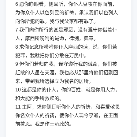
6
愿你睁眼看，侧耳听，你仆人昼夜在你面前，
为你众仆人以色列民的祈祷，承认我们以色列人
向你所犯的罪。我与我父家都有罪了。
7
我们向你所行的甚是邪恶，没有遵守你借着仆
人，摩西所吩咐的诫命，律例，典章。
8
求你记念所吩咐你仆人摩西的话，说，你们若
犯罪，我就把你们分散在万民中。
9
但你们若归向我，谨守遵行我的诫命，你们被
赶散的人虽在天涯，我也必从那里将他们招聚回
来，带到我所选择立为我名的居所。
10
这都是你的仆人，你的百姓，就是你用大力，
和大能的手所救赎的。
11
主阿，求你侧耳听你仆人的祈祷，和喜爱敬畏
你名众仆人的祈祷，使你仆人现今亨通，在王面
前蒙恩。我是作王酒政的。