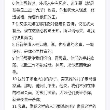
6
信上写着说，外邦人中有风声，迦施慕（就是
基善见二章十九节）也说，你和犹大人谋反，修
造城墙，你要作他们的王。
7
你又派先知在耶路撒冷指着你宣讲，说在犹大
有王。现在这话必传与王知。所以请你来，与我
们彼此商议。
8
我就差遣人去见他，说，你所说的这事，一概
没有，是你心里捏造的。
9
他们都要使我们惧怕，意思说，他们的手必软
弱，以致工作不能成就。神阿，求你坚固我的
手。
10
我到了米希大别的孙子，第来雅的儿子示玛雅
家里。那时，他闭门不出。他说，我们不如在神
的殿里会面，将殿门关锁。因为他们要来杀你，
就是夜里来杀你。
11
我说，像我这样的人岂要逃跑呢？像我这样的