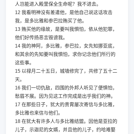
人岂能进入殿里保全生命呢？我不进去。
12
我看明神没有差遣他，是他自己说这话攻击
我，是多比雅和参巴拉贿买了他。
13
贿买他的缘故，是要叫我惧怕，依从他犯罪，
他们好传扬恶言毁谤我。
14
我的神阿，多比雅，参巴拉，女先知挪亚底，
和其余的先知要叫我惧怕，求你记念他们所行的
这些事。
15
以禄月二十五日，城墙修完了，共修了五十二
天。
16
我们一切仇敌，四围的外邦人听见了便惧怕，
愁眉不展。因为见这工作完成是出乎我们的神。
17
在那些日子，犹大的贵胄屡次寄信与多比雅，
多比雅也来信与他们。
18
在犹大有许多人与多比雅结盟。因他是亚拉的
儿子，示迦尼的女婿，并且他的儿子，约哈难娶