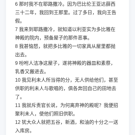
6
那时我不在耶路撒冷。因为巴比伦王亚达薛西
三十二年，我回到王那里。过了多日，我向王告
假。
7
我来到耶路撒冷，就知道以利亚实为多比雅在
神殿的院内，预备屋子的那件恶事。
8
我甚恼怒，就把多比雅的一切家具从屋里都抛
出去。
9
吩咐人洁净这屋子，遂将神殿的器皿和素祭，
乳香又搬进去。
10
我见利未人所当得的分，无人供给他们，甚至
供职的利未人与歌唱的，俱各奔回自己的田地去
了。
11
我就斥责官长说，为何离弃神的殿呢？我便招
聚利未人，使他们照旧供职。
12
犹大众人就把五谷，新酒，和油的十分之一送
入库房。