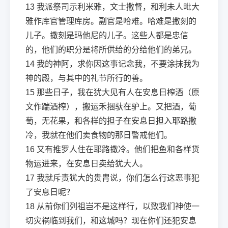
13
我派祭司示利米雅，文士撒督，和利未人毗大
雅作库官管理库房。副官是哈难。哈难是撒刻的
儿子。撒刻是玛他尼的儿子。这些人都是忠信
的，他们的职分是将所供给的分给他们的弟兄。
14
我的神阿，求你因这事记念我，不要涂抹我为
神的殿，与其中的礼节所行的善。
15
那些日子，我在犹大见有人在安息日榨酒（原
文作踹酒榨），搬运禾捆驮在驴上。又把酒，葡
萄，无花果，和各样的担子在安息日担入耶路撒
冷，我就在他们卖食物的那日警戒他们。
16
又有推罗人住在耶路撒冷。他们把鱼和各样货
物运进来，在安息日卖给犹大人。
17
我就斥责犹大的贵胄说，你们怎么行这恶事犯
了安息日呢？
18
从前你们列祖岂不是这样行，以致我们神使一
切灾祸临到我们，和这城吗？现在你们还犯安息