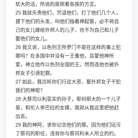
犹大的话，所说的是照着各族的方言。
25
我就斥责他们，咒诅他们，打了他们几个人，
拔下他们的头发，叫他们指着神起誓，必不将自
己的女儿嫁给外邦人的儿子，也不为自己和儿子
娶他们的女儿。
26
我又说，以色列王所罗门不是在这样的事上犯
罪吗？在多国中并没有一王像他，且蒙他神所
爱，神立他作以色列全国的王。然而连他也被外
邦女子引诱犯罪。
27
如此，我岂听你们行这大恶，娶外邦女子干犯
我们的神呢？
28
大祭司以利亚实的孙子，耶何耶大的一个儿子
是，和伦人参巴拉的女婿，我就从我这里把他赶
出去。
29
我的神阿，求你记念他们的罪。因为他们玷污
了祭司的职任，违背你与祭司利未人所立的约。