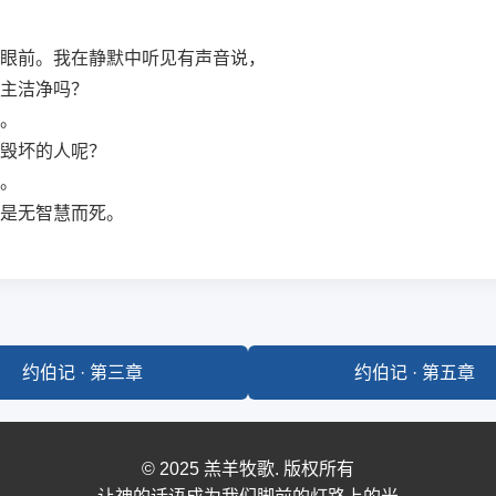
眼前。我在静默中听见有声音说，
主洁净吗？
。
毁坏的人呢？
。
是无智慧而死。
约伯记 · 第三章
约伯记 · 第五章
© 2025 羔羊牧歌. 版权所有