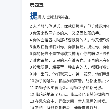
第四章
提
幔人以利法回答说，
2
人若想与你说话，你就厌烦吗？但谁能忍住
3
你素来教导许多的人，又坚固软弱的手。
4
你的言语曾扶助那将要跌倒的人。你又使软
5
但现在祸患临到你，你就昏迷，挨近你，你
6
你的倚靠不是在你敬畏神吗？你的盼望不是
7
请你追想，无辜的人有谁灭亡。正直的人在
8
按我所见，耕罪孽，种毒害的人，都照样收
9
神一出气，他们就灭亡。神一发怒，他们就
10
狮子的吼叫，和猛狮的声音，尽都止息。少
11
老狮子因绝食而死。母狮之子也都离散。
12
我暗暗地得了默示。我耳朵也听其细微的声
13
在思念夜中，异象之间，世人沉睡的时候。
14
恐惧，战兢临到我身，使我百骨打战。