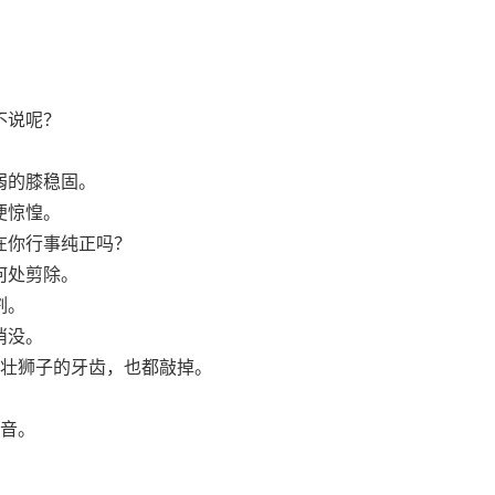
不说呢？
弱的膝稳固。
便惊惶。
在你行事纯正吗？
何处剪除。
割。
消没。
壮狮子的牙齿，也都敲掉。
音。