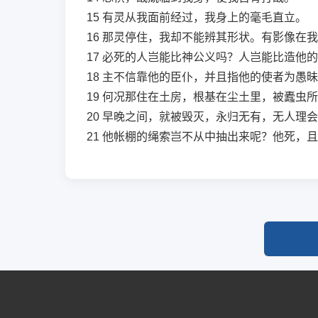
15
有灵从我面前经过，我身上的毫毛直立。
16
那灵停住，我却不能辨其形状。有影像在我
17
必死的人岂能比神公义吗？人岂能比造他的
18
主不信靠他的臣仆，并且指他的使者为愚昧
19
何况那住在土房，根基在尘土里，被蠹虫所
20
早晚之间，就被毁灭，永归无有，无人理会
21
他帐棚的绳索岂不从中抽出来呢？他死，且