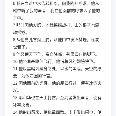
6
我在急难中求告耶和华，向我的神呼求。他从
殿中听了我的声音，我在他面前的呼求入了他的
耳中。
7
那时因他发怒，地就摇撼战抖，山的根基也震
动摇撼。
8
从他鼻孔冒烟上腾，从他口中发火焚烧。连炭
也着了。
9
他又使天下垂，亲自降临。有黑云在他脚下。
10
他坐着基路伯飞行。他借着风的翅膀快飞。
11
他以黑暗为藏身之处，以水的黑暗，天空的厚
云，为他四围的行宫。
12
因他面前的光辉，他的厚云行过。便有冰雹火
炭。
13
耶和华也在天上打雷。至高者发出声音，便有
冰雹火炭。
14
他射出箭来，使仇敌四散。多多发出闪电，使