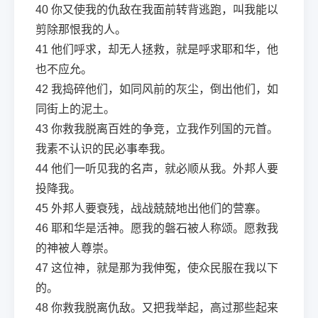
40
你又使我的仇敌在我面前转背逃跑，叫我能以
剪除那恨我的人。
41
他们呼求，却无人拯救，就是呼求耶和华，他
也不应允。
42
我捣碎他们，如同风前的灰尘，倒出他们，如
同街上的泥土。
43
你救我脱离百姓的争竞，立我作列国的元首。
我素不认识的民必事奉我。
44
他们一听见我的名声，就必顺从我。外邦人要
投降我。
45
外邦人要衰残，战战兢兢地出他们的营寨。
46
耶和华是活神。愿我的磐石被人称颂。愿救我
的神被人尊崇。
47
这位神，就是那为我伸冤，使众民服在我以下
的。
48
你救我脱离仇敌。又把我举起，高过那些起来