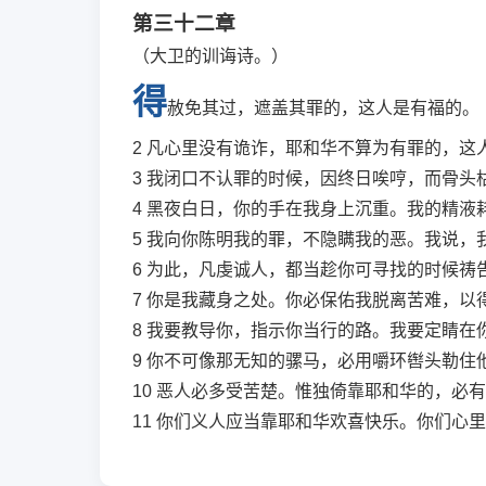
第三十二章
（大卫的训诲诗。）
得
赦免其过，遮盖其罪的，这人是有福的。
2
凡心里没有诡诈，耶和华不算为有罪的，这
3
我闭口不认罪的时候，因终日唉哼，而骨头
4
黑夜白日，你的手在我身上沉重。我的精液
5
我向你陈明我的罪，不隐瞒我的恶。我说，
6
为此，凡虔诚人，都当趁你可寻找的时候祷
7
你是我藏身之处。你必保佑我脱离苦难，以
8
我要教导你，指示你当行的路。我要定睛在
9
你不可像那无知的骡马，必用嚼环辔头勒住
10
恶人必多受苦楚。惟独倚靠耶和华的，必有
11
你们义人应当靠耶和华欢喜快乐。你们心里