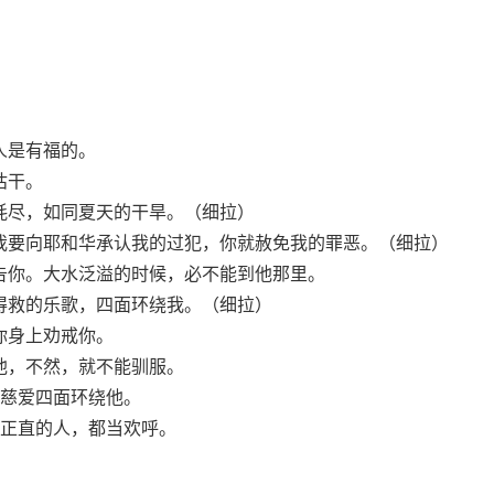
人是有福的。
枯干。
耗尽，如同夏天的干旱。（细拉）
我要向耶和华承认我的过犯，你就赦免我的罪恶。（细拉）
告你。大水泛溢的时候，必不能到他那里。
得救的乐歌，四面环绕我。（细拉）
你身上劝戒你。
他，不然，就不能驯服。
慈爱四面环绕他。
正直的人，都当欢呼。