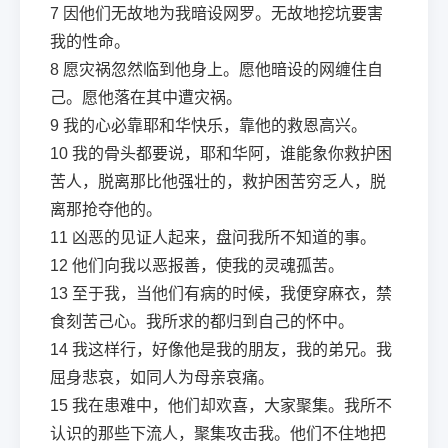
7
因他们无故地为我暗设网罗。无故地挖坑要害
我的性命。
8
愿灾祸忽然临到他身上。愿他暗设的网缠住自
己。愿他落在其中遭灾祸。
9
我的心必靠耶和华快乐，靠他的救恩高兴。
10
我的骨头都要说，耶和华阿，谁能象你救护困
苦人，脱离那比他强壮的，救护困苦穷乏人，脱
离那抢夺他的。
11
凶恶的见证人起来，盘问我所不知道的事。
12
他们向我以恶报善，使我的灵魂孤苦。
13
至于我，当他们有病的时候，我便穿麻衣，禁
食刻苦己心。我所求的都归到自己的怀中。
14
我这样行，好像他是我的朋友，我的弟兄。我
屈身悲哀，如同人为母亲哀痛。
15
我在患难中，他们却欢喜，大家聚集。我所不
认识的那些下流人，聚集攻击我。他们不住地把