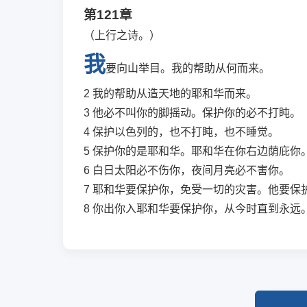
第121章
（上行之诗。）
我
要向山举目。我的帮助从何而来。
2
我的帮助从造天地的耶和华而来。
3
他必不叫你的脚摇动。保护你的必不打盹。
4
保护以色列的，也不打盹，也不睡觉。
5
保护你的是耶和华。耶和华在你右边荫庇你
6
白日太阳必不伤你，夜间月亮必不害你。
7
耶和华要保护你，免受一切的灾害。他要保
8
你出你入耶和华要保护你，从今时直到永远