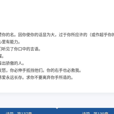
赞你的名。因你使你的话显为大，过于你所应许的（或作超乎你
心里有能力。
们听见了你口中的言语。
耀。
看出骄傲的人。
发怒，你必伸手抵挡他们。你的右手也必救我。
慈爱永远长存。求你不要离弃你手所造的。