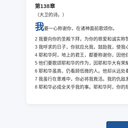
第138章
（大卫的诗。）
我
要一心称谢你，在诸神面前歌颂你。
2
我要向你的圣殿下拜，为你的慈爱和诚实称
3
我呼求的日子，你就应允我，鼓励我，使我
4
耶和华阿，地上的君王，都要称谢你，因他
5
他们要歌颂耶和华的作为，因耶和华大有荣
6
耶和华虽高，仍看顾低微的人。他却从远处
7
我虽行在患难中，你必将我救活。我的仇敌
8
耶和华必成全关乎我的事。耶和华阿，你的