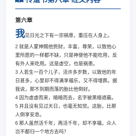
第六章
我
见日光之下有一宗祸患，重压在人身上。
2
就是人蒙神赐他赀财，丰富，尊荣，以致他心
里所愿的一样都不缺，只是神使他不能吃用，反
有外人来吃用。这是虚空，也是祸患。
3
人若生一百个儿子，活许多岁数，以致他的年
日甚多，心里却不得满享福乐，又不得埋葬。据
我说，那不到期而落的胎比他倒好。
4
因为虚虚而来，暗暗而去，名字被黑暗遮蔽。
5
并且没有见过天日，也毫无知觉。这胎，比那
人倒享安息。
6
那人虽然活千年，再活千年，却不享福，众人
岂不都归一个地方去吗？