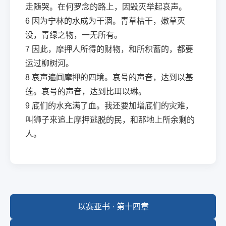
走随哭。在何罗念的路上，因毁灭举起哀声。
6
因为宁林的水成为干涸。青草枯干，嫩草灭
没，青绿之物，一无所有。
7
因此，摩押人所得的财物，和所积蓄的，都要
运过柳树河。
8
哀声遍闻摩押的四境。哀号的声音，达到以基
莲。哀号的声音，达到比珥以琳。
9
底们的水充满了血。我还要加增底们的灾难，
叫狮子来追上摩押逃脱的民，和那地上所余剩的
人。
以赛亚书 · 第十四章