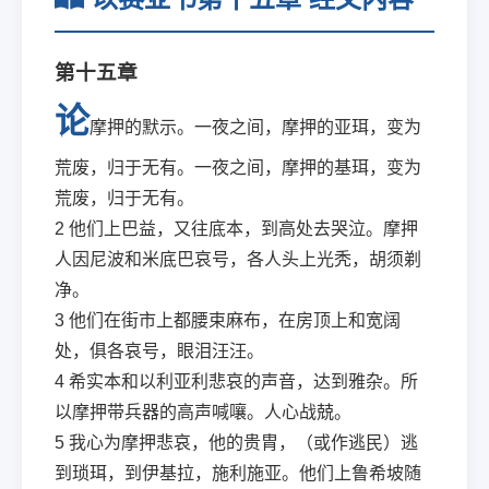
第十五章
论
摩押的默示。一夜之间，摩押的亚珥，变为
荒废，归于无有。一夜之间，摩押的基珥，变为
荒废，归于无有。
2
他们上巴益，又往底本，到高处去哭泣。摩押
人因尼波和米底巴哀号，各人头上光秃，胡须剃
净。
3
他们在街市上都腰束麻布，在房顶上和宽阔
处，俱各哀号，眼泪汪汪。
4
希实本和以利亚利悲哀的声音，达到雅杂。所
以摩押带兵器的高声喊嚷。人心战兢。
5
我心为摩押悲哀，他的贵胄，（或作逃民）逃
到琐珥，到伊基拉，施利施亚。他们上鲁希坡随