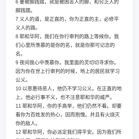
6
要被脚践踏，就是被困苦人的脚，和穷乏人的
脚践踏。
7
义人的道，是正直的，你为正直的主，必修平
义人的路。
8
耶和华阿，我们在你行审判的路上等候你。我
们心里所羡慕的是你的名，就是你那可记念的
名。
9
夜间我心中羡慕你。我里面的灵切切寻求你。
因为你在世上行审判的时候，地上的居民就学习
公义。
10
以恩惠待恶人，他仍不学习公义。在正直的地
上，他必行事不义，也不注意耶和华的威严。
11
耶和华阿，你的手高举，他们仍然不看。却要
看你为百姓发的热心，因而抱愧。并且有火烧灭
你的敌人。
12
耶和华阿，你必派定我们得平安。因为我们所