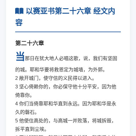
以赛亚书第二十六章 经文内
容
第二十六章
当
那日在犹大地人必唱这歌，说，我们有坚固
的城。耶和华要将救恩定为城墙，为外郭。
2
敞开城门，使守信的义民得以进入。
3
坚心倚赖你的，你必保守他十分平安，因为他
倚靠你。
4
你们当倚靠耶和华直到永远。因为耶和华是永
久的磐石。
5
他使住高处的，与高城一并败落，将城拆毁，
拆平直到尘埃。