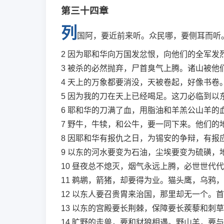
第三十四章
列
国阿，要近前来听。众民哪，要侧耳而听
2
因为耶和华向万国发忿恨，向他们的全军发
3
被杀的必然抛弃，尸首臭气上腾。诸山被他
4
天上的万象都要消没，天被卷起，好像书卷
5
因为我的刀在天上已经喝足。这刀必临到以
6
耶和华的刀满了血，用脂油和羊羔公山羊的
7
野牛，牛犊，和公牛，要一同下来。他们的
8
因耶和华有报仇之日，为锡安的争辩，有报
9
以东的河水要变为石油，尘埃要变为硫磺，
10
昼夜总不熄灭，烟气永远上腾，必世世代代
11
鹈鹕，箭猪，却要得为业。猫头鹰，乌鸦，
12
以东人要召贵胄来治国，那里却无一个。首
13
以东的宫殿要长荆棘，保障要长蒺藜和刺草
14
旷野的走兽，要和豺狼相遇。野山羊，要与