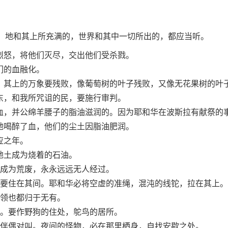
。地和其上所充满的，世界和其中一切所出的，都应当听。
烈怒，将他们灭尽，交出他们受杀戮。
们的血融化。
。其上的万象要残败，像葡萄树的叶子残败，又像无花果树的叶
东，和我所咒诅的民，要施行审判。
血，并公绵羊腰子的脂油滋润的。因为耶和华在波斯拉有献祭的
地喝醉了血，他们的尘土因脂油肥润。
应之年。
地土成为烧着的石油。
成为荒废，永永远远无人经过。
要住在其间。耶和华必将空虚的准绳，混沌的线铊，拉在其上。
领也都归于无有。
。要作野狗的住处，鸵鸟的居所。
伴偶对叫。夜间的怪物，必在那里栖身，自找安歇之处。