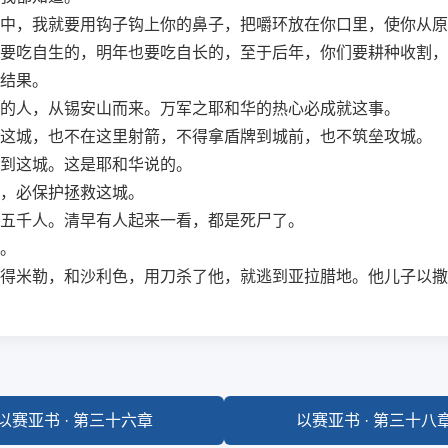
中，我就要用钩子钩上你的鼻子，把嚼环放在你口里，使你从原
要吃自生的，明年也要吃自长的，至于后年，你们要耕种收割，
结果。
的人，从锡安山而来。万军之耶和华的热心必成就这事。
这城，也不在这里射箭，不得拿盾牌到城前，也不筑垒攻城。
到这城。这是耶和华说的。
，必保护拯救这城。
五千人。清早有人起来一看，都是死尸了。
。
得米勒，和沙利色，用刀杀了他，就逃到亚拉腊地。他儿子以撒
以赛亚书 · 第三十六章
以赛亚书 · 第三十八