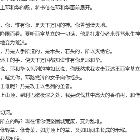
上耶和华的殿，将书信在耶和华面前展开。
，你，惟有你，是天下万国的神。你曾创造天地。
睁眼而看。要听西拿基立的一切话，他是打发使者来辱骂永生神
地变为荒凉。
，乃是人手所造的，是木头，石头的，所以灭绝它。
述王的手，使天下万国都知道惟有你是耶和华。
说，耶和华以色列的神如此说，你既然求我攻击亚述王西拿基立
，嗤笑你，耶路撒冷的女子向你摇头。
击谁呢？乃是攻击以色列的圣者。
上山顶，到利巴嫩极深之处，我要砍伐其中高大的香柏树，和佳
切河。
所立的吗？现在借你使坚固城荒废，变为乱堆。
像野草，像青菜，如房顶上的草，又如田间未长成的禾稼。
我都知道。