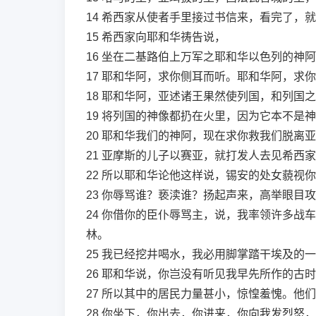
14
希西家从使者手里接过书信来，看完了，就
15
希西家向耶和华祷告说，
16
坐在二基路伯上万军之耶和华以色列的神阿
17
耶和华阿，求你侧耳而听。耶和华阿，求你
18
耶和华阿，亚述诸王果然使列国，和列国之
19
将列国的神像都扔在火里，因为它本不是神
20
耶和华我们的神阿，现在求你救我们脱离亚
21
亚摩斯的儿子以赛亚，就打发人去见希西家
22
所以耶和华论他这样说，锡安的处女藐视你
23
你辱骂谁？亵渎谁？扬起声来，高举眼目攻
24
你借你的臣仆辱骂主，说，我率领许多战车
林。
25
我已经挖井喝水，我必用脚掌踏干埃及的一
26
耶和华说，你岂没有听见我早先所作的古时
27
所以其中的居民力量甚小，惊惶羞愧。他们
28
你坐下，你出去，你进来，你向我发烈怒，