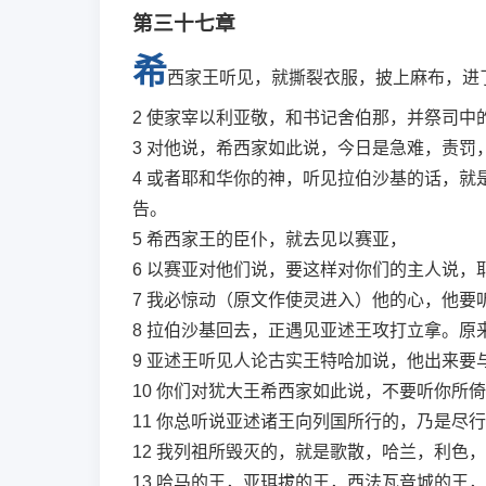
第三十七章
希
西家王听见，就撕裂衣服，披上麻布，进
2
使家宰以利亚敬，和书记舍伯那，并祭司中
3
对他说，希西家如此说，今日是急难，责罚
4
或者耶和华你的神，听见拉伯沙基的话，就
告。
5
希西家王的臣仆，就去见以赛亚，
6
以赛亚对他们说，要这样对你们的主人说，
7
我必惊动（原文作使灵进入）他的心，他要
8
拉伯沙基回去，正遇见亚述王攻打立拿。原
9
亚述王听见人论古实王特哈加说，他出来要
10
你们对犹大王希西家如此说，不要听你所倚
11
你总听说亚述诸王向列国所行的，乃是尽行
12
我列祖所毁灭的，就是歌散，哈兰，利色，
13
哈马的王，亚珥拔的王，西法瓦音城的王，