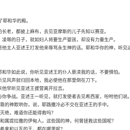
了耶和华的殿。
的长老，都披上麻布，去见亚摩斯的儿子先知以赛亚。
，凌辱的日子，就如妇人将要生产婴孩，却没有力量生产。
是他主人亚述王打发他来辱骂永生神的话。耶和华你的神，听见
耶和华如此说，你听见亚述王的仆人亵渎我的话，不要惧怕。
听见风声就归回本地，我必使他在那里倒在刀下。
来他早听见亚述王拔营离开拉吉。
与你争战。亚述王一听见，就打发使者去见希西家，吩咐他们说
靠的神欺哄你，说，耶路撒冷必不交在亚述王的手中。
灭绝，难道你还能得救吗？
和属提拉撒的伊甸人。这些国的神，何曾拯救这些国呢？
希拿和以瓦的王，都在哪里呢？