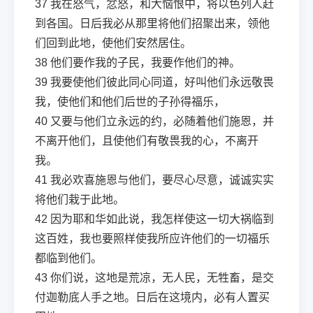
37
我在怒气，忿怒，和大恼恨中，将以色列人赶
到各国。日后我必从那里将他们招聚出来，领他
们回到此地，使他们安然居住。
38
他们要作我的子民，我要作他们的神。
39
我要使他们彼此同心同道，好叫他们永远敬畏
我，使他们和他们后世的子孙得福乐，
40
又要与他们立永远的约，必随着他们施恩，并
不离开他们，且使他们有敬畏我的心，不离开
我。
41
我必欢喜施恩与他们，要尽心尽意，诚诚实实
将他们栽于此地。
42
因为耶和华如此说，我怎样使这一切大祸临到
这百姓，我也要照样使我所应许他们的一切福乐
都临到他们。
43
你们说，这地是荒凉，无人民，无牲畜，是交
付迦勒底人手之地。日后在这境内，必有人置买