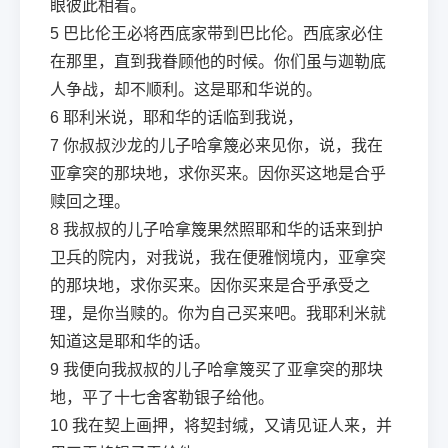
眼彼此相看。
5
巴比伦王必将西底家带到巴比伦。西底家必住
在那里，直到我眷顾他的时候。你们虽与迦勒底
人争战，却不顺利。这是耶和华说的。
6
耶利米说，耶和华的话临到我说，
7
你叔叔沙龙的儿子哈拿篾必来见你，说，我在
亚拿突的那块地，求你买来。因你买这地是合乎
赎回之理。
8
我叔叔的儿子哈拿篾果然照耶和华的话来到护
卫兵的院内，对我说，我在便雅悯境内，亚拿突
的那块地，求你买来。因你买来是合乎承受之
理，是你当赎的。你为自己买来吧。我耶利米就
知道这是耶和华的话。
9
我便向我叔叔的儿子哈拿篾买了亚拿突的那块
地，平了十七舍客勒银子给他。
10
我在契上画押，将契封缄，又请见证人来，并