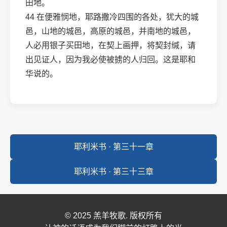
田地。
44
在便雅悯地，耶路撒冷四围的各处，犹大的城
邑，山地的城邑，高原的城邑，并南地的城邑，
人必用银子买田地，在契上画押，将契封缄，请
出见证人，因为我必使被掳的人归回。这是耶和
华说的。
耶利米书 · 第三十一章
耶利米书 · 第三十三章
© 2025 羔羊牧歌. 版权所有