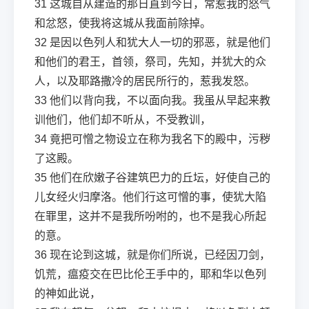
31
这城自从建造的那日直到今日，常惹我的怒气
和忿怒，使我将这城从我面前除掉。
32
是因以色列人和犹大人一切的邪恶，就是他们
和他们的君王，首领，祭司，先知，并犹大的众
人，以及耶路撒冷的居民所行的，惹我发怒。
33
他们以背向我，不以面向我。我虽从早起来教
训他们，他们却不听从，不受教训，
34
竟把可憎之物设立在称为我名下的殿中，污秽
了这殿。
35
他们在欣嫩子谷建筑巴力的丘坛，好使自己的
儿女经火归摩洛。他们行这可憎的事，使犹大陷
在罪里，这并不是我所吩咐的，也不是我心所起
的意。
36
现在论到这城，就是你们所说，已经因刀剑，
饥荒，瘟疫交在巴比伦王手中的，耶和华以色列
的神如此说，