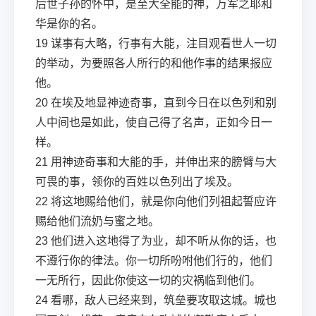
后世子孙的怀中，是至大全能的神，万军之耶和
华是你的名。
19
谋事有大略，行事有大能，注目观看世人一切
的举动，为要照各人所行的和他作事的结果报应
他。
20
在埃及地显神迹奇事，直到今日在以色列和别
人中间也是如此，使自己得了名声，正如今日一
样。
21
用神迹奇事和大能的手，并伸出来的膀臂与大
可畏的事，领你的百姓以色列出了埃及。
22
将这地赐给他们，就是你向他们列祖起誓应许
赐给他们流奶与蜜之地。
23
他们进入这地得了为业，却不听从你的话，也
不遵行你的律法。你一切所吩咐他们行的，他们
一无所行，因此你使这一切的灾祸临到他们。
24
看哪，敌人已经来到，筑垒要攻取这城。城也