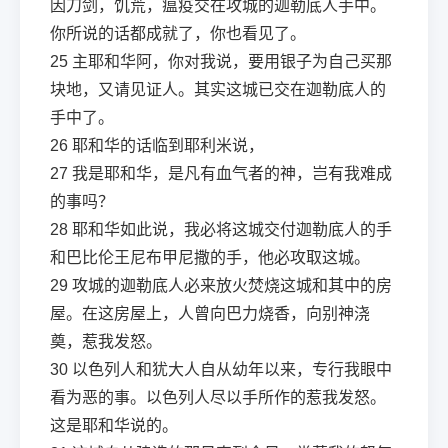
因刀剑，饥荒，瘟疫交在攻城的迦勒底人手中。
你所说的话都成就了，你也看见了。
25
主耶和华阿，你对我说，要用银子为自己买那
块地，又请见证人。其实这城已交在迦勒底人的
手中了。
26
耶和华的话临到耶利米说，
27
我是耶和华，是凡有血气者的神，岂有我难成
的事吗？
28
耶和华如此说，我必将这城交付迦勒底人的手
和巴比伦王尼布甲尼撒的手，他必攻取这城。
29
攻城的迦勒底人必来放火焚烧这城和其中的房
屋。在这房屋上，人曾向巴力烧香，向别神浇
奠，惹我发怒。
30
以色列人和犹大人自从幼年以来，专行我眼中
看为恶的事。以色列人尽以手所作的惹我发怒。
这是耶和华说的。