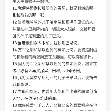
用天平将银子平给他。
11
我便将照例按规所立的买契，就是封缄的那一
张和敞着的那一张，
12
当着我叔叔的儿子哈拿篾和画押作见证的人，
并坐在护卫兵院内的一切犹大人眼前，交给玛西
雅的孙子尼利亚的儿子巴录。
13
当着他们众人眼前，我嘱咐巴录说，
14
万军之耶和华以色列的神如此说，要将这封缄
的和敞着的两张契放在瓦器里，可以存留多日。
15
因为万军之耶和华以色列的神如此说，将来在
这地必有人再买房屋，田地，和葡萄园。
16
我将买契交给尼利亚的儿子巴录以后，便祷告
耶和华说，
17
主耶和华阿，你曾用大能和伸出来的膀臂创造
天地，在你没有难成的事。
18
你施慈爱与千万人，又将父亲的罪孽报应在他