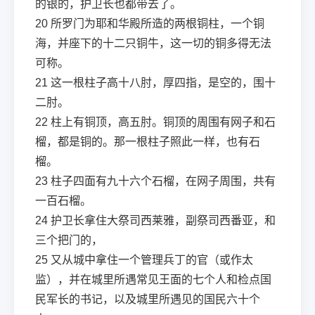
的银的，护卫长也都带去了。
20
所罗门为耶和华殿所造的两根铜柱，一个铜
海，并座下的十二只铜牛，这一切的铜多得无法
可称。
21
这一根柱子高十八肘，厚四指，是空的，围十
二肘。
22
柱上有铜顶，高五肘。铜顶的周围有网子和石
榴，都是铜的。那一根柱子照此一样，也有石
榴。
23
柱子四面有九十六个石榴，在网子周围，共有
一百石榴。
24
护卫长拿住大祭司西莱雅，副祭司西番亚，和
三个把门的，
25
又从城中拿住一个管理兵丁的官（或作太
监），并在城里所遇常见王面的七个人和检点国
民军长的书记，以及城里所遇见的国民六十个