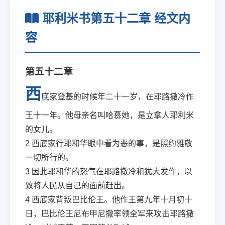
耶利米书第五十二章 经文内
容
第五十二章
西
底家登基的时候年二十一岁，在耶路撒冷作
王十一年。他母亲名叫哈慕她，是立拿人耶利米
的女儿。
2
西底家行耶和华眼中看为恶的事，是照约雅敬
一切所行的。
3
因此耶和华的怒气在耶路撒冷和犹大发作，以
致将人民从自己的面前赶出。
4
西底家背叛巴比伦王。他作王第九年十月初十
日，巴比伦王尼布甲尼撒率领全军来攻击耶路撒