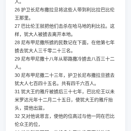
人。
26
护卫长尼布撒拉旦将这些人带到利比拉巴比伦
王那里。
27
巴比伦王就把他们击杀在哈马地的利比拉。这
样，犹大人被掳去离开本地。
28
尼布甲尼撒所掳的民数记在下面，在他第七年
掳去犹大人三千零二十三名。
29
尼布甲尼撒十八年从耶路撒冷掳去八百三十二
人。
30
尼布甲尼撒二十三年，护卫长尼布撒拉旦掳去
犹大人七百四十五名。共有四千六百人。
31
犹大王约雅斤被掳后三十七年，巴比伦王以未
米罗达元年十二月二十五日，使犹大王约雅斤抬
头，提他出监，
32
又对他说恩言，使他的位高过与他一同在巴比
伦众王的位，