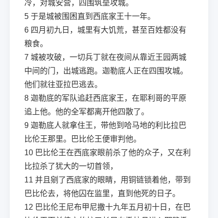
冷，对城安营，四围筑垒攻城。
5
于是城被围困直到西底家王十一年。
6
四月初九日，城里有大饥荒，甚至百姓都没有
粮食。
7
城被攻破，一切兵丁就在夜间从靠近王园两城
中间的门，出城逃跑。迦勒底人正在四围攻城。
他们就往亚拉巴逃去。
8
迦勒底的军队追赶西底家王，在耶利哥的平原
追上他。他的全军都离开他四散了。
9
迦勒底人就拿住王，带他到哈马地的利比拉巴
比伦王那里。巴比伦王便审判他。
10
巴比伦王在西底家眼前杀了他的众子，又在利
比拉杀了犹大的一切首领，
11
并且剜了西底家的眼睛，用铜链锁着他，带到
巴比伦去，将他囚在监里，直到他死的日子。
12
巴比伦王尼布甲尼撒十九年五月初十日，在巴