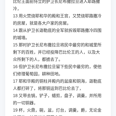
比伦王面前侍立的护卫长尼布撒拉旦进入耶路撒
冷，
13
用火焚烧耶和华的殿和王宫，又焚烧耶路撒冷
的房屋，就是各大户家的房屋。
14
跟从护卫长迦勒底的全军就拆毁耶路撒冷四围
的城墙。
15
那时护卫长尼布撒拉旦将民中最穷的和城里所
剩下的百姓，并已经投降巴比伦王的人，以及大
众所剩下的人，都掳去了。
16
但护卫长尼布撒拉旦留下些民中最穷的，使他
们修理葡萄园，耕种田地。
17
耶和华殿的铜柱并殿内的盆座和铜海，迦勒底
人都打碎了，将那铜运到巴比伦去了，
18
又带去锅，铲子，蜡剪，盘子，调羹，并所用
的一切铜器，
19
杯，火鼎，碗，盆，灯台，调羹，爵，无论金