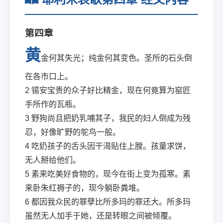
第四章
黄
金何其失光；纯金何其变色。圣所的石头倒
在各市口上。
2
锡安宝贵的众子好比精金，现在何竟算为窑匠
手所作的瓦瓶。
3
野狗尚且把奶乳哺其子，我民的妇人倒成为残
忍，好像旷野的鸵鸟一般。
4
吃奶孩子的舌头因干渴贴住上膛。孩童求饼，
无人掰给他们。
5
素来吃美好食物的，现今在街上变为孤寒。素
来卧朱红褥子的，现今躺卧粪堆。
6
都因我众民的罪孽比所多玛的罪还大。所多玛
虽然无人加手于她，还是转眼之间被倾覆。