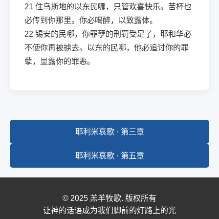
21
住乌斯地的以东民哪，只管欢喜快乐。苦杯也
必传到你那里。你必喝醉，以致露体。
22
锡安的民哪，你罪孽的刑罚受足了，耶和华必
不使你再被掳去。以东的民哪，他必追讨你的罪
孽，显露你的罪恶。
耶利米哀歌 · 第三章
耶利米哀歌 · 第五章
© 2025 羔羊牧歌. 版权所有
让神的话语成为我们脚前的灯路上的光