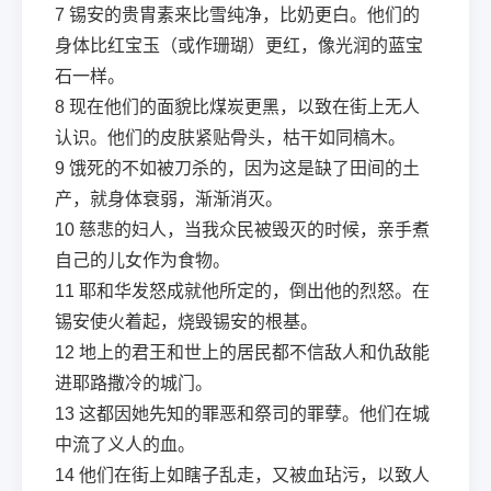
7
锡安的贵胄素来比雪纯净，比奶更白。他们的
身体比红宝玉（或作珊瑚）更红，像光润的蓝宝
石一样。
8
现在他们的面貌比煤炭更黑，以致在街上无人
认识。他们的皮肤紧贴骨头，枯干如同槁木。
9
饿死的不如被刀杀的，因为这是缺了田间的土
产，就身体衰弱，渐渐消灭。
10
慈悲的妇人，当我众民被毁灭的时候，亲手煮
自己的儿女作为食物。
11
耶和华发怒成就他所定的，倒出他的烈怒。在
锡安使火着起，烧毁锡安的根基。
12
地上的君王和世上的居民都不信敌人和仇敌能
进耶路撒冷的城门。
13
这都因她先知的罪恶和祭司的罪孽。他们在城
中流了义人的血。
14
他们在街上如瞎子乱走，又被血玷污，以致人