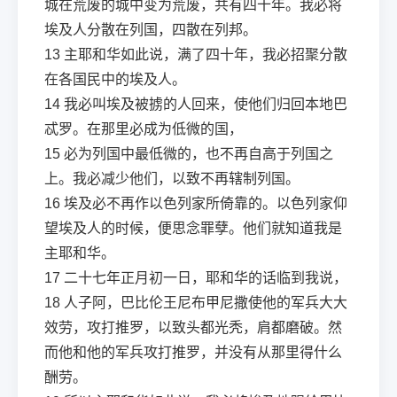
城在荒废的城中变为荒废，共有四十年。我必将
埃及人分散在列国，四散在列邦。
13
主耶和华如此说，满了四十年，我必招聚分散
在各国民中的埃及人。
14
我必叫埃及被掳的人回来，使他们归回本地巴
忒罗。在那里必成为低微的国，
15
必为列国中最低微的，也不再自高于列国之
上。我必减少他们，以致不再辖制列国。
16
埃及必不再作以色列家所倚靠的。以色列家仰
望埃及人的时候，便思念罪孽。他们就知道我是
主耶和华。
17
二十七年正月初一日，耶和华的话临到我说，
18
人子阿，巴比伦王尼布甲尼撒使他的军兵大大
效劳，攻打推罗，以致头都光秃，肩都磨破。然
而他和他的军兵攻打推罗，并没有从那里得什么
酬劳。