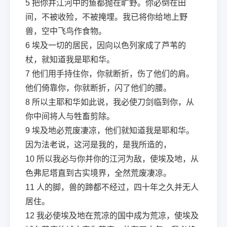
5
把你并江河中的鱼都抛在旷野。你必倒在田
间，不被收殓，不被掩埋。我已将你给地上野
兽，空中飞鸟作食物。
6
埃及一切的居民，因向以色列家成了芦苇的
杖，就知道我是耶和华。
7
他们用手持住你，你就断折，伤了他们的肩。
他们倚靠你，你就断折，闪了他们的腰。
8
所以主耶和华如此说，我必使刀剑临到你，从
你中间将人与牲畜剪除。
9
埃及地必荒废凄凉，他们就知道我是耶和华。
因为法老说，这河是我的，是我所造的，
10
所以我必与你并你的江河为敌，使埃及地，从
色弗尼塔直到古实境界，全然荒废凄凉。
11
人的脚，兽的蹄都不经过，四十年之久并无人
居住。
12
我必使埃及地在荒凉的国中成为荒凉，使埃及