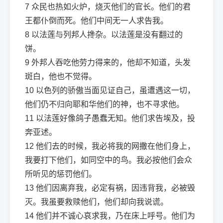
7
众民也热如火炉，烧灭他们的官长。他们的君
王都仆倒而死。他们中间无一人求告我。
8
以法莲与列邦人搀杂。以法莲是没有翻过的
饼。
9
外邦人吞吃他劳力得来的，他却不知道，头发
斑白，他也不觉得。
10
以色列的骄傲当面见证自己，虽遭遇这一切，
他们仍不归向耶和华他们的神，也不寻求他。
11
以法莲好像鸽子愚蠢无知。他们求告埃及，投
奔亚述。
12
他们去的时候，我必将我的网撒在他们身上，
我要打下他们，如同空中的鸟。我必按他们会众
所听见的惩罚他们。
13
他们因离弃我，必定有祸，因违背我，必被毁
灭。我虽要救赎他们，他们却向我说谎。
14
他们并不诚心哀求我，乃在床上呼号。他们为