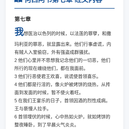
第七章
我
想医治以色列的时候，以法莲的罪孽，和撒
玛利亚的罪恶，就显露出来。他们行事虚谎，内
有贼人入室偷窃，外有强盗成群骚扰。
2
他们心里并不思想我记念他们的一切恶，他们
所行的现在缠绕他们，都在我面前。
3
他们行恶使君王欢喜，说谎使首领喜乐。
4
他们都是行淫的，像火炉被烤饼的烧热，从抟
面到发面的时候，暂不使火着旺。
5
在我们王宴乐的日子，首领因酒的烈性成病。
王与亵慢人拉手。
6
首领埋伏的时候，心中热如火炉，就如烤饼的
整夜睡卧，到了早晨火气炎炎。