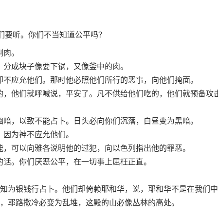
们要听。你们不当知道公平吗？
剔肉。
，分成块子像要下锅，又像釜中的肉。
却不应允他们。那时他必照他们所行的恶事，向他们掩面。
的，他们就呼喊说，平安了。凡不供给他们吃的，他们就预备攻
幽暗，以致不能占卜。日头必向你们沉落，白昼变为黑暗。
，因为神不应允他们。
能，可以向雅各说明他的过犯，向以色列指出他的罪恶。
的话。你们厌恶公平，在一切事上屈枉正直。
知为银钱行占卜。他们却倚赖耶和华，说，耶和华不是在我们中
，耶路撒冷必变为乱堆，这殿的山必像丛林的高处。