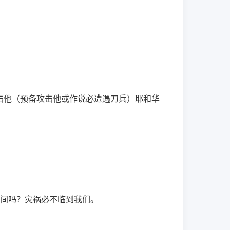
击他（预备攻击他或作说必遭遇刀兵）耶和华
间吗？灾祸必不临到我们。