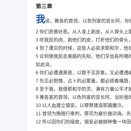
第三章
我
说，雅各的首领，以色列家的官长阿，你
2
你们恶善好恶。从人身上剥皮，从人骨头上
3
吃我民的肉，剥他们的皮，打折他们的骨头
4
到了遭灾的时候，这些人必哀求耶和华，他
5
论到使我民走差路的先知，他们牙齿有所嚼
如此说，
6
你们必遭遇黑夜，以致不见异象。又必遭遇
7
先见必抱愧，占卜的必蒙羞，都必捂着嘴唇
8
至于我，我借耶和华的灵，满有力量公平才
9
雅各家的首领，以色列家的官长阿，当听我
10
以人血建立锡安，以罪孽建造耶路撒冷。
11
首领为贿赂行审判，祭司为雇价施训诲，先
12
所以因你们的缘故，锡安必被耕种像一块田