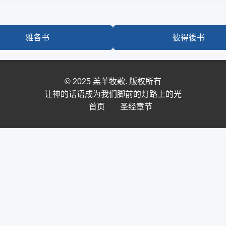
雅各书
彼得後书
© 2025 羔羊牧歌. 版权所有
让神的话语成为我们脚前的灯路上的光
首页
圣经章节