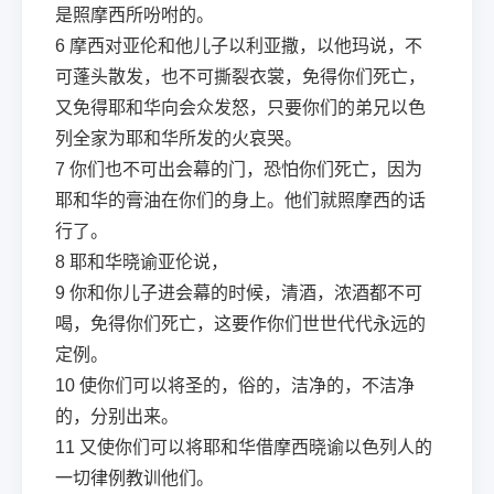
是照摩西所吩咐的。
6
摩西对亚伦和他儿子以利亚撒，以他玛说，不
可蓬头散发，也不可撕裂衣裳，免得你们死亡，
又免得耶和华向会众发怒，只要你们的弟兄以色
列全家为耶和华所发的火哀哭。
7
你们也不可出会幕的门，恐怕你们死亡，因为
耶和华的膏油在你们的身上。他们就照摩西的话
行了。
8
耶和华晓谕亚伦说，
9
你和你儿子进会幕的时候，清酒，浓酒都不可
喝，免得你们死亡，这要作你们世世代代永远的
定例。
10
使你们可以将圣的，俗的，洁净的，不洁净
的，分别出来。
11
又使你们可以将耶和华借摩西晓谕以色列人的
一切律例教训他们。