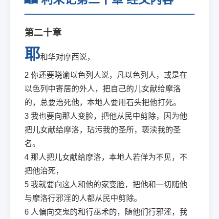
第二十章
耶
和华对摩西说，
2
你还要晓谕以色列人说，凡以色列人，或是在
以色列中寄居的外人，把自己的儿女献给摩洛
的，总要治死他，本地人要用石头把他打死。
3
我也要向那人变脸，把他从民中剪除，因为他
把儿女献给摩洛，玷污我的圣所，亵渎我的圣
名。
4
那人把儿女献给摩洛，本地人若佯为不见，不
把他治死，
5
我就要向这人和他的家变脸，把他和一切随他
与摩洛行邪淫的人都从民中剪除。
6
人偏向交鬼的和行巫术的，随他们行邪淫，我