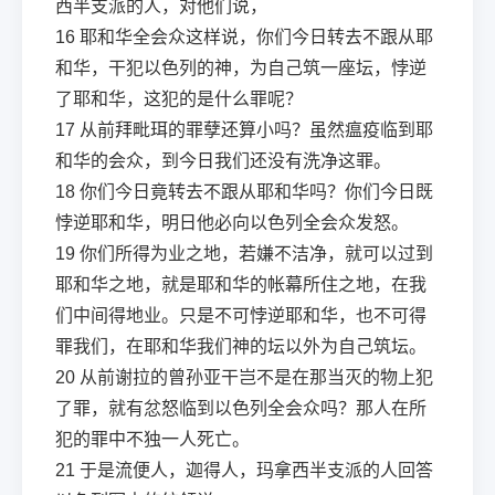
西半支派的人，对他们说，
16
耶和华全会众这样说，你们今日转去不跟从耶
和华，干犯以色列的神，为自己筑一座坛，悖逆
了耶和华，这犯的是什么罪呢？
17
从前拜毗珥的罪孽还算小吗？虽然瘟疫临到耶
和华的会众，到今日我们还没有洗净这罪。
18
你们今日竟转去不跟从耶和华吗？你们今日既
悖逆耶和华，明日他必向以色列全会众发怒。
19
你们所得为业之地，若嫌不洁净，就可以过到
耶和华之地，就是耶和华的帐幕所住之地，在我
们中间得地业。只是不可悖逆耶和华，也不可得
罪我们，在耶和华我们神的坛以外为自己筑坛。
20
从前谢拉的曾孙亚干岂不是在那当灭的物上犯
了罪，就有忿怒临到以色列全会众吗？那人在所
犯的罪中不独一人死亡。
21
于是流便人，迦得人，玛拿西半支派的人回答