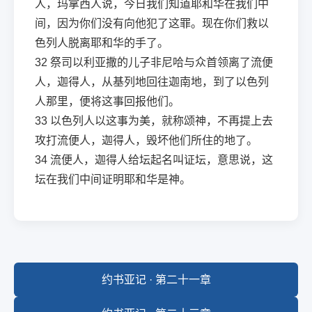
人，玛拿西人说，今日我们知道耶和华在我们中
间，因为你们没有向他犯了这罪。现在你们救以
色列人脱离耶和华的手了。
32
祭司以利亚撒的儿子非尼哈与众首领离了流便
人，迦得人，从基列地回往迦南地，到了以色列
人那里，便将这事回报他们。
33
以色列人以这事为美，就称颂神，不再提上去
攻打流便人，迦得人，毁坏他们所住的地了。
34
流便人，迦得人给坛起名叫证坛，意思说，这
坛在我们中间证明耶和华是神。
约书亚记 · 第二十一章