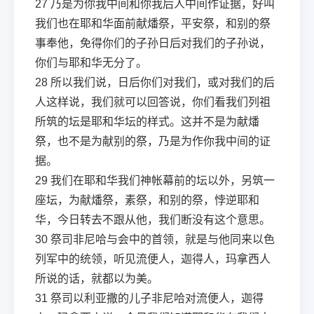
27
乃是为你我中间和你我后人中间作证据，好叫
我们也在耶和华面前献燔祭，平安祭，和别的祭
事奉他，免得你们的子孙日后对我们的子孙说，
你们与耶和华无分了。
28
所以我们说，日后你们对我们，或对我们的后
人这样说，我们就可以回答说，你们看我们列祖
所筑的坛是耶和华坛的样式。这并不是为献燔
祭，也不是为献别的祭，乃是为作你我中间的证
据。
29
我们在耶和华我们神帐幕前的坛以外，另筑一
座坛，为献燔祭，素祭，和别的祭，悖逆耶和
华，今日转去不跟从他，我们断没有这个意思。
30
祭司非尼哈与会中的首领，就是与他同来以色
列军中的统领，听见流便人，迦得人，玛拿西人
所说的话，就都以为美。
31
祭司以利亚撒的儿子非尼哈对流便人，迦得