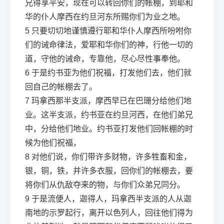
兄得享平安，现在可以转回你们的帐棚，到耶和
华的仆人摩西在约旦河东所赐你们为业之地。
5
只要切切地谨慎遵行耶和华仆人摩西所吩咐你
们的诫命律法，爱耶和华你们的神，行他一切的
道，守他的诫命，专靠他，尽心尽性事奉他。
6
于是约书亚为他们祝福，打发他们去，他们就
回自己的帐棚去了。
7
玛拿西那半支派，摩西早已在巴珊分给他们地
业。这半支派，约书亚在约旦河西，在他们弟兄
中，分给他们地业。约书亚打发他们回帐棚的时
候为他们祝福，
8
对他们说，你们带许多财物，许多牲畜和金，
银，铜，铁，并许多衣服，回你们的帐棚去，要
将你们从仇敌夺来的物，与你们众弟兄同分。
9
于是流便人，迦得人，玛拿西半支派的人从迦
南地的示罗起行，离开以色列人，回往他们得为