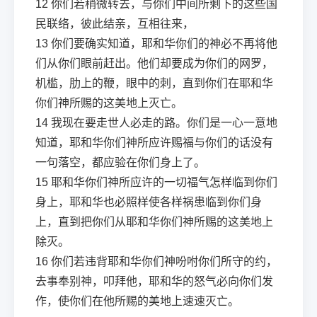
12
你们若稍微转去，与你们中间所剩下的这些国
民联络，彼此结亲，互相往来，
13
你们要确实知道，耶和华你们的神必不再将他
们从你们眼前赶出。他们却要成为你们的网罗，
机槛，肋上的鞭，眼中的刺，直到你们在耶和华
你们神所赐的这美地上灭亡。
14
我现在要走世人必走的路。你们是一心一意地
知道，耶和华你们神所应许赐福与你们的话没有
一句落空，都应验在你们身上了。
15
耶和华你们神所应许的一切福气怎样临到你们
身上，耶和华也必照样使各样祸患临到你们身
上，直到把你们从耶和华你们神所赐的这美地上
除灭。
16
你们若违背耶和华你们神吩咐你们所守的约，
去事奉别神，叩拜他，耶和华的怒气必向你们发
作，使你们在他所赐的美地上速速灭亡。