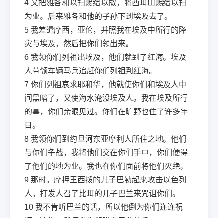
4
又把雅各和以扫赐给以撒，将西珥山赐给以扫
为业。后来雅各和他的子孙下到埃及去了。
5
我差遣摩西，亚伦，并照我在埃及中所行的降
灾与埃及，然后把你们领出来。
6
我领你们列祖出埃及，他们就到了红海。埃及
人带领车辆马兵追赶你们列祖到红海。
7
你们列祖哀求耶和华，他就使你们和埃及人中
间黑暗了，又使海水淹没埃及人。我在埃及所行
的事，你们亲眼见过。你们在旷野也住了许多年
日。
8
我领你们到约旦河东亚摩利人所住之地。他们
与你们争战，我将他们交在你们手中，你们便得
了他们的地为业。我也在你们面前将他们灭绝。
9
那时，摩押王西拨的儿子巴勒起来攻击以色列
人，打发人召了比珥的儿子巴兰来咒诅你们。
10
我不肯听巴兰的话，所以他倒为你们连连祝