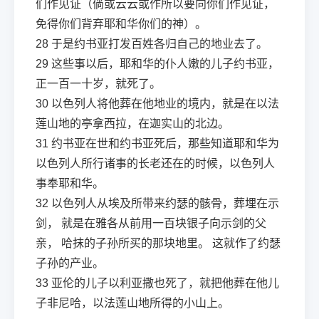
们作见证（倘或云云或作所以要向你们作见证，
免得你们背弃耶和华你们的神）。
28
于是约书亚打发百姓各归自己的地业去了。
29
这些事以后，耶和华的仆人嫩的儿子约书亚，
正一百一十岁，就死了。
30
以色列人将他葬在他地业的境内，就是在以法
莲山地的亭拿西拉，在迦实山的北边。
31
约书亚在世和约书亚死后，那些知道耶和华为
以色列人所行诸事的长老还在的时候，以色列人
事奉耶和华。
32
以色列人从埃及所带来约瑟的骸骨，葬埋在示
剑， 就是在雅各从前用一百块银子向示剑的父
亲， 哈抹的子孙所买的那块地里。 这就作了约瑟
子孙的产业。
33
亚伦的儿子以利亚撒也死了，就把他葬在他儿
子非尼哈，以法莲山地所得的小山上。