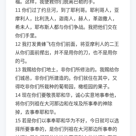
福。这样，我便救你们脱离巴勒的手。
11
你们过了约旦河，到了耶利哥。耶利哥人，亚
摩利人，比利洗人，迦南人，赫人，革迦撒人，
希未人，耶布斯人都与你们争战。我把他们交在
你们手里。
12
我打发黄蜂飞在你们前面，将亚摩利人的二王
从你们面前撵出，并不是用你的刀，也不是用你
的弓。
13
我赐给你们地土，非你们所修治的。我赐给你
们城邑，非你们所建造的。你们就住在其中，又
得吃非你们所栽种的葡萄园，橄榄园的果子。
14
现在你们要敬畏耶和华，诚心实意地事奉他，
将你们列祖在大河那边和在埃及所事奉的神除
掉，去事奉耶和华。
15
若是你们以事奉耶和华为不好，今日就可以选
择所要事奉的，是你们列祖在大河那边所事奉的