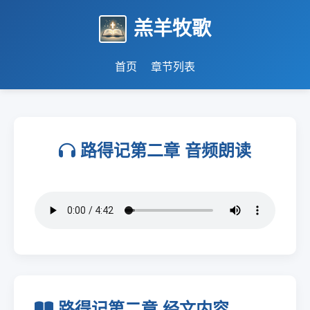
羔羊牧歌
首页
章节列表
路得记第二章 音频朗读
路得记第二章 经文内容