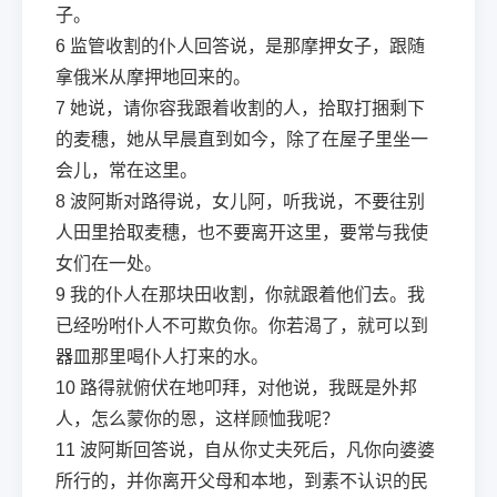
子。
6
监管收割的仆人回答说，是那摩押女子，跟随
拿俄米从摩押地回来的。
7
她说，请你容我跟着收割的人，拾取打捆剩下
的麦穗，她从早晨直到如今，除了在屋子里坐一
会儿，常在这里。
8
波阿斯对路得说，女儿阿，听我说，不要往别
人田里拾取麦穗，也不要离开这里，要常与我使
女们在一处。
9
我的仆人在那块田收割，你就跟着他们去。我
已经吩咐仆人不可欺负你。你若渴了，就可以到
器皿那里喝仆人打来的水。
10
路得就俯伏在地叩拜，对他说，我既是外邦
人，怎么蒙你的恩，这样顾恤我呢？
11
波阿斯回答说，自从你丈夫死后，凡你向婆婆
所行的，并你离开父母和本地，到素不认识的民