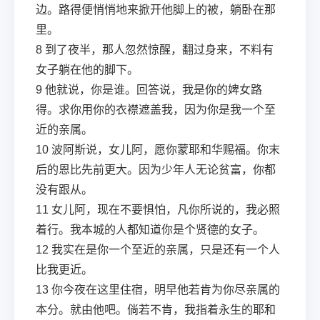
边。路得便悄悄地来掀开他脚上的被，躺卧在那
里。
8
到了夜半，那人忽然惊醒，翻过身来，不料有
女子躺在他的脚下。
9
他就说，你是谁。回答说，我是你的婢女路
得。求你用你的衣襟遮盖我，因为你是我一个至
近的亲属。
10
波阿斯说，女儿阿，愿你蒙耶和华赐福。你末
后的恩比先前更大。因为少年人无论贫富，你都
没有跟从。
11
女儿阿，现在不要惧怕，凡你所说的，我必照
着行。我本城的人都知道你是个贤德的女子。
12
我实在是你一个至近的亲属，只是还有一个人
比我更近。
13
你今夜在这里住宿，明早他若肯为你尽亲属的
本分。就由他吧。倘若不肯，我指着永生的耶和