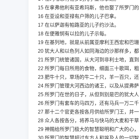
15
在拿弗他利有亚希玛斯，他也娶了所罗门的
16
在亚设和亚禄有户筛的儿子巴拿。
17
在以萨迦有帕路亚的儿子约沙法。
18
在便雅悯有以拉的儿子示每。
19
在基列地，就是从前属亚摩利王西宏和巴珊
20
犹大人和以色列人如同海边的沙那样多，都
21
所罗门统管诸国，从大河到非利士地，直到
22
所罗门每日所用的食物，细面三十歌珥，粗
23
肥牛十只，草场的牛二十只，羊一百只，还
24
所罗门管理大河西边的诸王，以及从提弗萨
25
所罗门在世的日子，从但到别是巴的犹大人
26
所罗门有套车的马四万，还有马兵一万二千
27
那十二个官吏各按各月供给所罗门王，并一
28
众人各按各分，将养马与快马的大麦和干草
29
神赐给所罗门极大的智慧聪明和广大的心，
30
所罗门的智慧超过东方人和埃及人的一切智