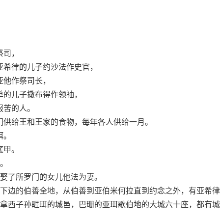
祭司，
亚希律的儿子约沙法作史官，
亚他作祭司长，
单的儿子撒布得作领袖，
服苦的人。
们供给王和王家的食物，每年各人供给一月。
珥。
底甲。
。
娶了所罗门的女儿他法为妻。
下边的伯善全地，从伯善到亚伯米何拉直到约念之外，有亚希律
拿西子孙睚珥的城邑，巴珊的亚珥歌伯地的大城六十座，都有城