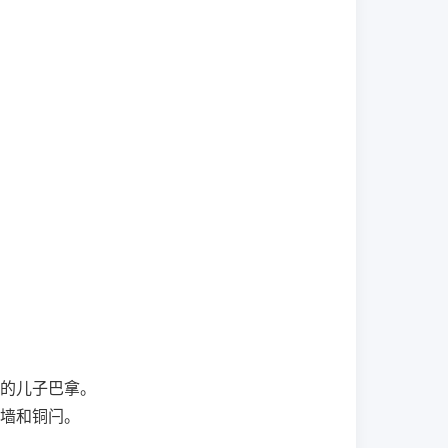
的儿子巴拿。
墙和铜闩。