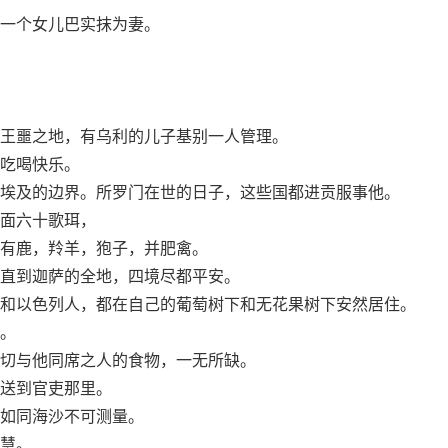
一个女儿巴实抹为妻。
王噩之地，有乌利的儿子基别一人管理。
吃喝快乐。
埃及的边界。所罗门在世的日子，这些国都进贡服事他。
面六十歌珥，
有鹿，羚羊，狍子，并肥禽。
直到迦萨的全地，四境尽都平安。
和以色列人，都在自己的葡萄树下和无花果树下安然居住。
。
切与他同席之人的食物，一无所缺。
送到官吏那里。
如同海沙不可测量。
慧。