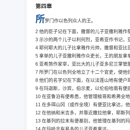
第四章
所
罗门作以色列众人的王。
2
他的臣子记在下面，撒督的儿子亚撒利雅作
3
示沙的两个儿子以利何烈，亚希亚作书记，
4
耶何耶大的儿子比拿雅作元帅，撒督和亚比
5
拿单的儿子亚撒利雅作众吏长，王的朋友拿
6
亚希煞作家宰，亚比大的儿子亚多尼兰掌管
7
所罗门在以色列全地立了十二个官吏，使他
8
他们的名字记在下面，在以法莲山地有便户
9
在玛迦斯，沙宾，伯示麦，以伦伯哈南有便
10
在亚鲁泊有便希悉，他管理梭哥和希弗全地
11
在多珥山冈（或作全境）有便亚比拿达，他
12
在他纳和米吉多，并靠近撒拉他拿，耶斯列
13
在基列的拉末有便基别，他管理在基列的玛
14
在玛哈念有易多的儿子亚希拿达。