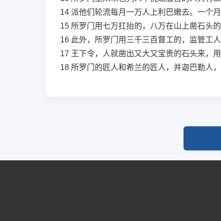
14
派他们轮流每月一万人上利巴嫩去。一个月
15
所罗门用七万扛抬的，八万在山上凿石头的
16
此外，所罗门用三千三百督工的，监管工人
17
王下令，人就凿出又大又宝贵的石头来，用
18
所罗门的匠人和希兰的匠人，并迦巴勒人，