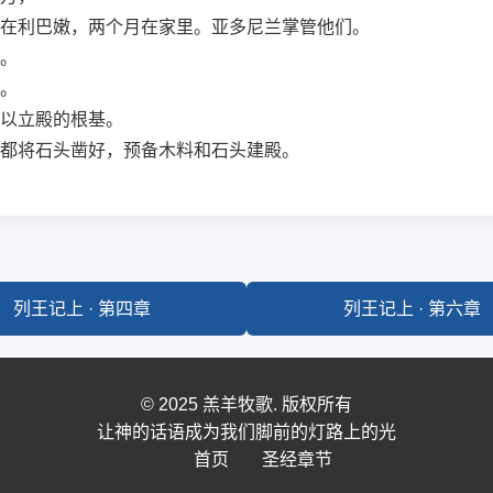
在利巴嫩，两个月在家里。亚多尼兰掌管他们。
。
。
以立殿的根基。
都将石头凿好，预备木料和石头建殿。
列王记上 · 第四章
列王记上 · 第六章
© 2025 羔羊牧歌. 版权所有
让神的话语成为我们脚前的灯路上的光
首页
圣经章节