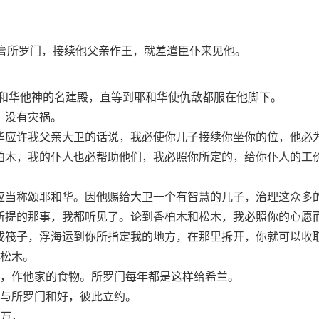
膏所罗门，接续他父亲作王，就差遣臣仆来见他。
耶和华他神的名建殿，直等到耶和华使仇敌都服在他脚下。
，没有灾祸。
华应许我父亲大卫的话说，我必使你儿子接续你坐你的位，他必
柏木，我的仆人也必帮助他们，我必照你所定的，给你仆人的工
应当称颂耶和华。因他赐给大卫一个有智慧的儿子，治理这众多
所提的那事，我都听见了。论到香柏木和松木，我必照你的心愿
成筏子，浮海运到你所指定我的地方，在那里拆开，你就可以收
松木。
，作他家的食物。所罗门每年都是这样给希兰。
与所罗门和好，彼此立约。
万，