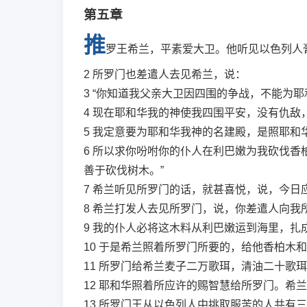
第五章
推
罗王希兰，平素爱大卫。他听见以色列人
2
所罗门也差遣人去见希兰，说：
3
“你知道我父亲大卫因四围的争战，不能为
4
现在耶和华我的神使我四围平安，没有仇敌
5
我定意要为耶和华我神的名建殿，是照耶和
6
所以求你吩咐你的仆人在利巴嫩为我砍伐香
善于砍伐树木。”
7
希兰听见所罗门的话，就甚喜悦，说，今日
8
希兰打发人去见所罗门，说，你差遣人向我
9
我的仆人必将这木料从利巴嫩运到海里，扎
10
于是希兰照着所罗门所要的，给他香柏木和
11
所罗门给希兰麦子二万歌珥，清油二十歌珥
12
耶和华照着所应许的赐智慧给所罗门。希兰
13
所罗门王从以色列人中挑取服苦的人共有三