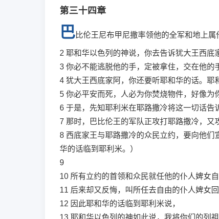
第三十四章
巴
比伦王尼布甲尼撒率领他的全军和地上属
2
耶和华以色列的神说，你去告诉犹大王西底
3
你必不能逃脱他的手，定被拿住，交在他的
4
犹大王西底家阿，你还要听耶和华的话。耶
5
你必平安而死，人必为你焚烧物件，好像为
6
于是，先知耶利米在耶路撒冷将这一切话告
7
那时，巴比伦王的军队正攻打耶路撒冷，又
8
西底家王与耶路撒冷的众民立约，要向他们
华的话临到耶利米。）
9
10
所有立约的首领和众民就任他的仆人婢女自
11
后来却又反悔，叫所任去自由的仆人婢女回
12
因此耶和华的话临到耶利米说，
13
耶和华以色列的神如此说，我将你们的列祖