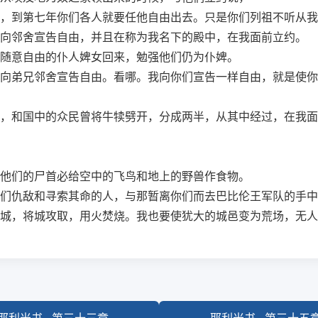
，到第七年你们各人就要任他自由出去。只是你们列祖不听从我
向邻舍宣告自由，并且在称为我名下的殿中，在我面前立约。
随意自由的仆人婢女回来，勉强他们仍为仆婢。
向弟兄邻舍宣告自由。看哪。我向你们宣告一样自由，就是使你
，和国中的众民曾将牛犊劈开，分成两半，从其中经过，在我面
他们的尸首必给空中的飞鸟和地上的野兽作食物。
们仇敌和寻索其命的人，与那暂离你们而去巴比伦王军队的手中
城，将城攻取，用火焚烧。我也要使犹大的城邑变为荒场，无人