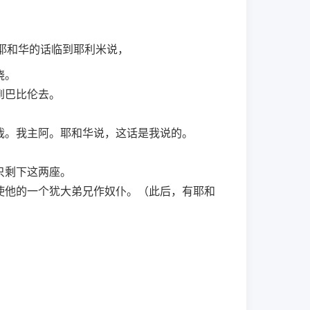
耶和华的话临到耶利米说，
烧。
到巴比伦去。
哉。我主阿。耶和华说，这话是我说的。
只剩下这两座。
使他的一个犹大弟兄作奴仆。（此后，有耶和