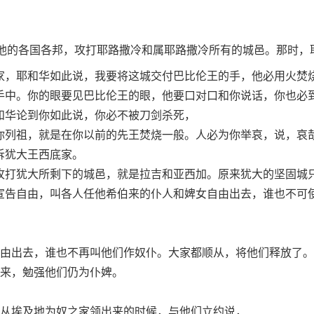
他的各国各邦，攻打耶路撒冷和属耶路撒冷所有的城邑。那时，
家，耶和华如此说，我要将这城交付巴比伦王的手，他必用火焚
手中。你的眼要见巴比伦王的眼，他要口对口和你说话，你也必
和华论到你如此说，你必不被刀剑杀死，
你列祖，就是在你以前的先王焚烧一般。人必为你举哀，说，哀
诉犹大王西底家。
攻打犹大所剩下的城邑，就是拉吉和亚西加。原来犹大的坚固城
宣告自由，叫各人任他希伯来的仆人和婢女自由出去，谁也不可
由出去，谁也不再叫他们作奴仆。大家都顺从，将他们释放了。
来，勉强他们仍为仆婢。
从埃及地为奴之家领出来的时候，与他们立约说，